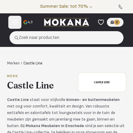
Naar de inhoud
Summer Sale: tot 70%
→
4,3
0
Zoek naar producten
Merken
/
Castle Line
MERK
Castle Line
Castle Line
staat voor stijlvolle
binnen- en buitenmeubelen
met oog voor comfort, kwaliteit en design. Van robuuste
eettafels en salontafels tot loungezetels voor in de tuin: de
meubelen zijn gemaakt om jarenlang mee te gaan, binnen en
buiten. Bij
Mokana Meubelen in Enschede
vind je een selectie uit
de Castle Line-collectie, te bekijken in onze showroom aan de