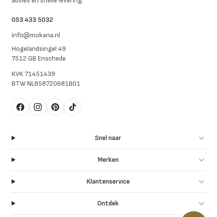
advies en snelle levering.
053 433 5032
info@mokana.nl
Hogelandsingel 49
7512 GB Enschede
KVK
71451439
BTW
NL858720681B01
Facebook
Instagram
Pinterest
TikTok
Snel naar
Merken
Klantenservice
Ontdek