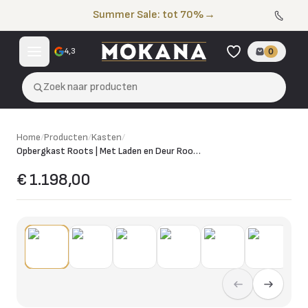
Naar de inhoud
Summer Sale: tot 70%
→
4,3
0
Zoek naar producten
Home
/
Producten
/
Kasten
/
Opbergkast Roots | Met Laden en Deur Roots 100
€ 1.198,00