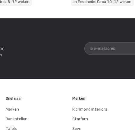
Circa 8-12 weken
In Enschede: Circa 10-12 weken
Je e-mailadres
200
en
Snel naar
Merken
Merken
Richmond Interiors
Bankstellen
Starfurn
Tafels
Sevn