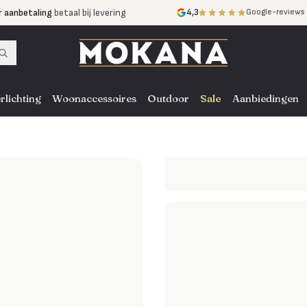
r aanbetaling
betaal bij levering
4,3
Google-reviews
mijnen
zonder rente
nst
door heel NL, BE en DE
rlichting
Woonaccessoires
Outdoor
Sale
Aanbiedingen