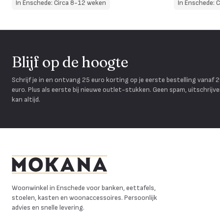
In Enschede: Circa 8-12 weken
In Enschede: 
Blijf op de hoogte
Schrijf je in en ontvang 25 euro korting op je eerste bestelling vanaf 
euro. Plus als eerste bij nieuwe outlet-stukken. Geen spam, uitschrijv
kan altijd.
Mokana Meubelen
Woonwinkel in Enschede voor banken, eettafels,
stoelen, kasten en woonaccessoires. Persoonlijk
advies en snelle levering.