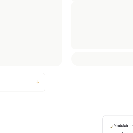
↓
Modulair e
✓