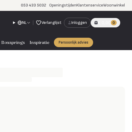
053 433 5032
Openingstijden
Klantenservice
Woonwinkel
NL
Verlanglijst
Inloggen
€ 0,00
0
Boxsprings
Inspiratie
Persoonlijk advies