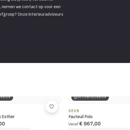
is, nemen we contact op voor een
tofgroep? Onze interieuradviseurs
URATOR
3D CONFIGURATOR
SEVN
 Esther
Fauteuil Polo
00
€ 967,00
Vanaf