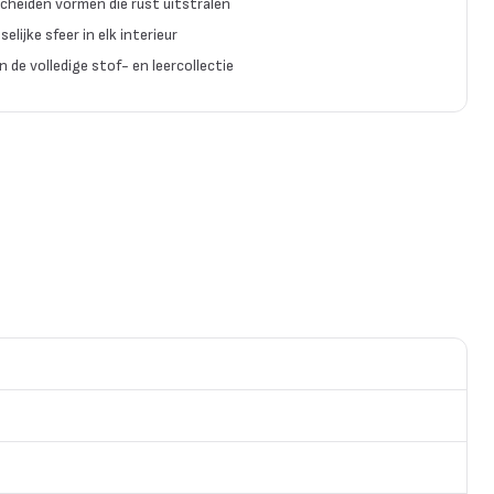
cheiden vormen die rust uitstralen
elijke sfeer in elk interieur
n de volledige stof- en leercollectie