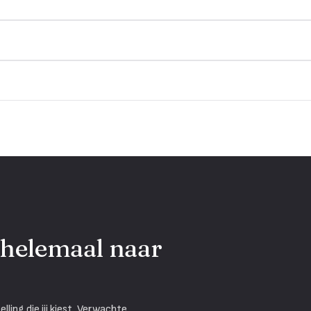
 helemaal naar
ling die jij kiest, Verwachte