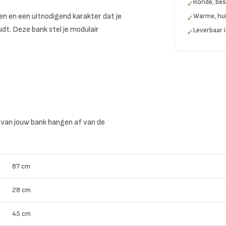
Ronde, bes
✓
n en een uitnodigend karakter dat je
Warme, huis
✓
udt. Deze bank stel je modulair
Leverbaar i
✓
van jouw bank hangen af van de
87 cm
28 cm
45 cm