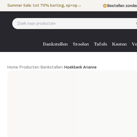
Naar de inhoud
Summer Sale: tot 70% korting, op=op
→
Bestellen zonde
Betalen in 3 ter
Eigen bezorgdie
Bankstellen
Stoelen
Tafels
Kasten
Ve
Hoekbank Arianne
Home
/
Producten
/
Bankstellen
/
Hoekbank Arianne