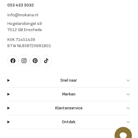
053 433 5032
info@mokana.nl
Hogelandsingel 49
7512 GB Enschede
KVK
71451439
BTW
NL858720681B01
Facebook
Instagram
Pinterest
TikTok
Snel naar
Merken
Klantenservice
Ontdek