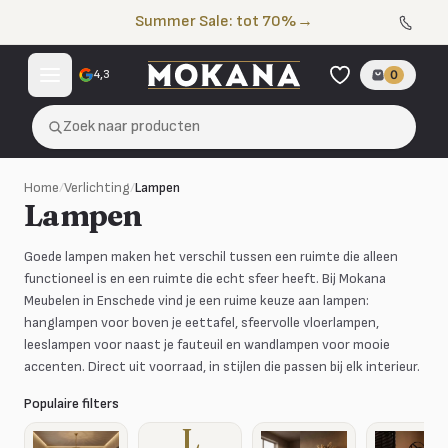
Naar de inhoud
Summer Sale: tot 70%
→
4,3
0
Zoek naar producten
Home
/
Verlichting
/
Lampen
Lampen
Goede lampen maken het verschil tussen een ruimte die alleen
functioneel is en een ruimte die echt sfeer heeft. Bij Mokana
Meubelen in Enschede vind je een ruime keuze aan lampen:
hanglampen voor boven je eettafel, sfeervolle vloerlampen,
leeslampen voor naast je fauteuil en wandlampen voor mooie
accenten. Direct uit voorraad, in stijlen die passen bij elk interieur.
Populaire filters
L