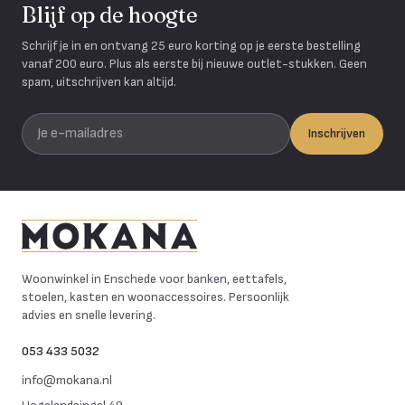
Blijf op de hoogte
Schrijf je in en ontvang 25 euro korting op je eerste bestelling
vanaf 200 euro. Plus als eerste bij nieuwe outlet-stukken. Geen
spam, uitschrijven kan altijd.
Je e-mailadres
Inschrijven
Mokana Meubelen
Woonwinkel in Enschede voor banken, eettafels,
stoelen, kasten en woonaccessoires. Persoonlijk
advies en snelle levering.
053 433 5032
info@mokana.nl