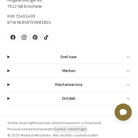
Hogelandsingel 49
7512 GB Enschede
KVK
71451439
BTW
NL858720681B01
Facebook
Instagram
Pinterest
TikTok
Snel naar
Merken
Klantenservice
Ontdek
Snelle levering
Persoonlijk advies
Showroom in Enschede
Privacy
Cookies
Voorwaarden
Cookie-instellingen
©
2026
Mokana Meubelen.
Alle rechten voorbehouden
.