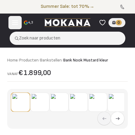
Naar de inhoud
Summer Sale: tot 70%
→
4,3
0
Zoek naar producten
Home
/
Producten
/
Bankstellen
/
Bank Nook Mustard kleur
€ 1.899,00
VANAF