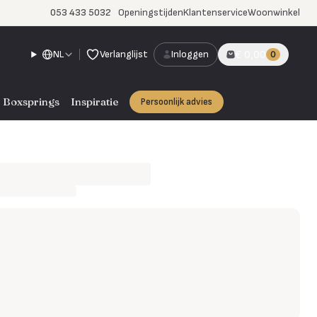
053 433 5032
Openingstijden
Klantenservice
Woonwinkel
NL
Verlanglijst
Inloggen
€ 0,00
0
Boxsprings
Inspiratie
Persoonlijk advies