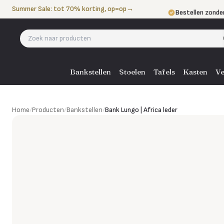
Naar de inhoud
Summer Sale: tot 70% korting, op=op
→
Bestellen zonde
Betalen in 3 ter
Eigen bezorgdie
Bankstellen
Stoelen
Tafels
Kasten
Ve
Bank Lungo | Africa leder
Home
/
Producten
/
Bankstellen
/
Bank Lungo | Africa leder