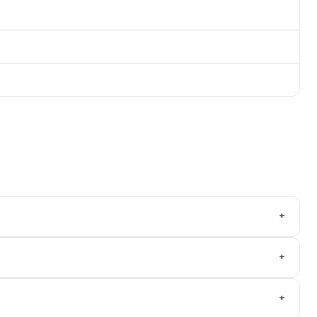
+
+
+