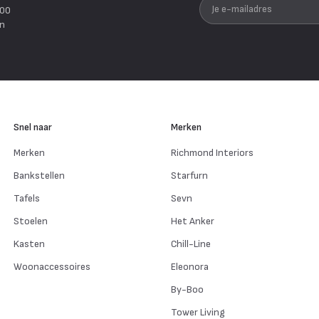
Je e-mailadres
200
en
Snel naar
Merken
Merken
Richmond Interiors
Bankstellen
Starfurn
Tafels
Sevn
Stoelen
Het Anker
Kasten
Chill-Line
Woonaccessoires
Eleonora
By-Boo
Tower Living