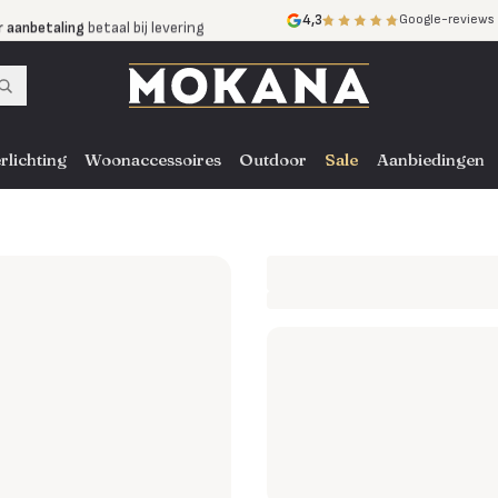
r aanbetaling
betaal bij levering
4,3
Google-reviews
mijnen
zonder rente
nst
door heel NL, BE en DE
rlichting
Woonaccessoires
Outdoor
Sale
Aanbiedingen