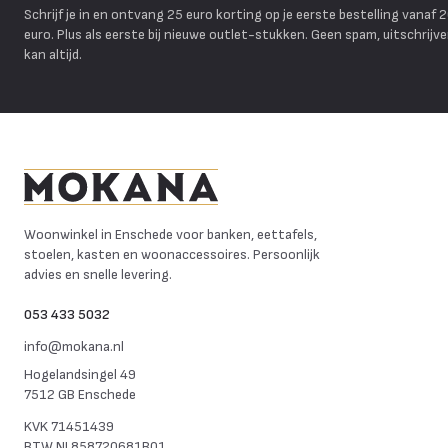
Schrijf je in en ontvang 25 euro korting op je eerste bestelling vanaf 
euro. Plus als eerste bij nieuwe outlet-stukken. Geen spam, uitschrijv
kan altijd.
Mokana Meubelen
Woonwinkel in Enschede voor banken, eettafels,
stoelen, kasten en woonaccessoires. Persoonlijk
advies en snelle levering.
053 433 5032
info@mokana.nl
Hogelandsingel 49
7512 GB Enschede
KVK
71451439
BTW
NL858720681B01