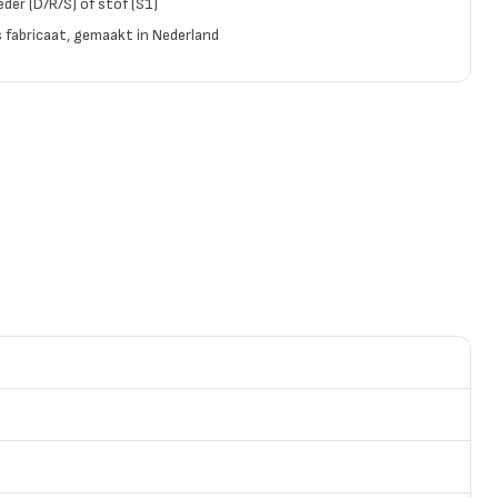
eder (D/R/S) of stof (S1)
 fabricaat, gemaakt in Nederland