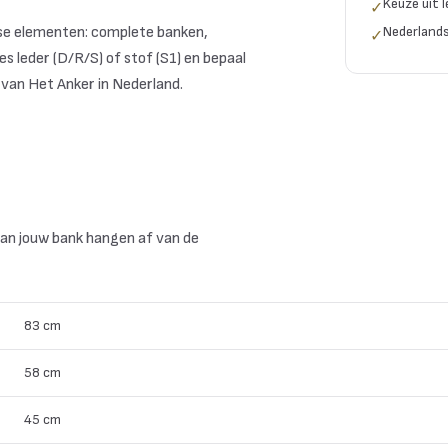
Keuze uit l
✓
osse elementen: complete banken,
Nederlands
✓
s leder (D/R/S) of stof (S1) en bepaal
k van Het Anker in Nederland.
an jouw bank hangen af van de
83 cm
58 cm
45 cm