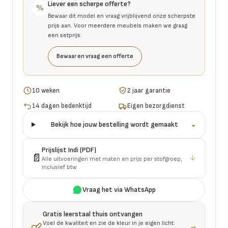
Liever een scherpe offerte?
%
Bewaar dit model en vraag vrijblijvend onze scherpste
prijs aan. Voor meerdere meubels maken we graag
een setprijs.
Bewaar en vraag een offerte
10 weken
2 jaar garantie
14 dagen bedenktijd
Eigen bezorgdienst
Bekijk hoe jouw bestelling wordt gemaakt
⌄
Prijslijst
Indi
(PDF)
📄
↓
Alle uitvoeringen met maten en prijs per stofgroep,
inclusief btw
Vraag het via WhatsApp
Gratis leerstaal thuis ontvangen
Voel de kwaliteit en zie de kleur in je eigen licht.
→