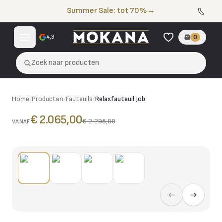
Naar de inhoud
Summer Sale: tot 70%
→
4,3
0
Zoek naar producten
Home
/
Producten
/
Fauteuils
/
Relaxfauteuil Job
€ 2.065,00
€ 2.295,00
VANAF