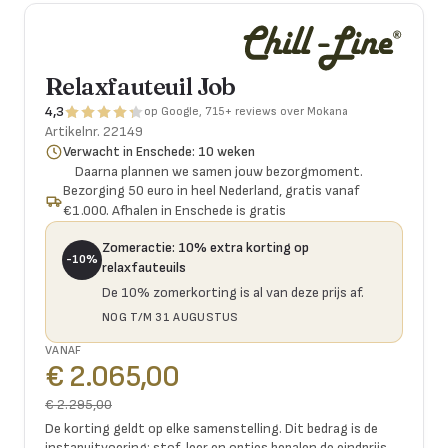
Relaxfauteuil Job
4,3
op Google, 715+ reviews over Mokana
Artikelnr.
22149
Verwacht in Enschede: 10 weken
Daarna plannen we samen jouw bezorgmoment.
Bezorging 50 euro in heel Nederland, gratis vanaf
€1.000. Afhalen in Enschede is gratis
Zomeractie
:
10% extra korting op
-10%
relaxfauteuils
De 10% zomerkorting is al van deze prijs af.
NOG T/M 31 AUGUSTUS
VANAF
€ 2.065,00
€ 2.295,00
De korting geldt op elke samenstelling. Dit bedrag is de
instapuitvoering; stof, leer en opties bepalen de eindprijs.