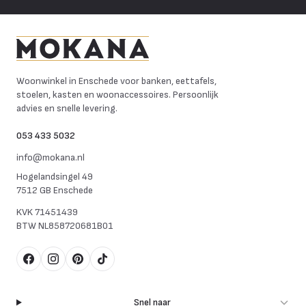
Mokana Meubelen
Woonwinkel in Enschede voor banken, eettafels,
stoelen, kasten en woonaccessoires. Persoonlijk
advies en snelle levering.
053 433 5032
info@mokana.nl
Hogelandsingel 49
7512 GB Enschede
KVK
71451439
BTW
NL858720681B01
Facebook
Instagram
Pinterest
TikTok
Snel naar