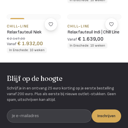
In Enschede: 10 weken
-10%
CHILL-LINE
CHILL-LINE
Relaxfauteuil Niek
Relaxfauteuil Indi | Chill Line
€ 1.639,00
€ 2.147,00
Vanaf
€ 1.932,00
Vanaf
In Enschede: 10 weken
In Enschede: 10 weken
Blijf op de hoogte
Schrijf je in en ontvang 25 euro korting op je eerste bestelling
vanaf 200 euro. Plus als eerste bij nieuwe outlet-stukken. Geen
spam, uitschrijven kan altijd.
Je e-mailadres
Inschrijven