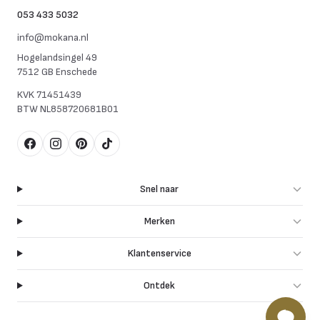
053 433 5032
info@mokana.nl
Hogelandsingel 49
7512 GB Enschede
KVK
71451439
BTW
NL858720681B01
Facebook
Instagram
Pinterest
TikTok
Snel naar
Merken
Klantenservice
Ontdek