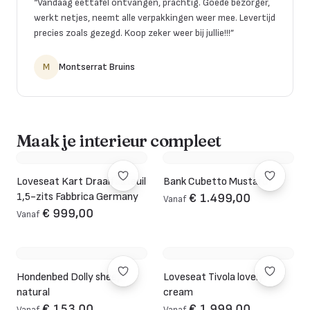
“
Vandaag eettafel ontvangen, prachtig. Goede bezorger,
werkt netjes, neemt alle verpakkingen weer mee. Levertijd
precies zoals gezegd. Koop zeker weer bij jullie!!!
”
M
Montserrat Bruins
Maak je interieur compleet
Loveseat Kart Draaifauteuil
Bank Cubetto Mustard
1,5-zits Fabbrica Germany
€ 1.499,00
Vanaf
€ 999,00
Vanaf
Hondenbed Dolly sheep
Loveseat Tivola lovely
natural
cream
€ 153,00
€ 1.999,00
Vanaf
Vanaf