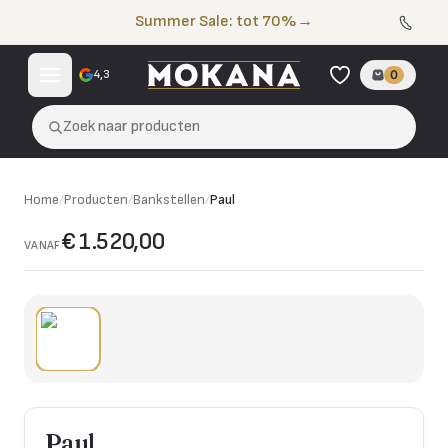
Naar de inhoud
Summer Sale: tot 70%
→
4,3
0
Zoek naar producten
Home
/
Producten
/
Bankstellen
/
Paul
€ 1.520,00
VANAF
Paul