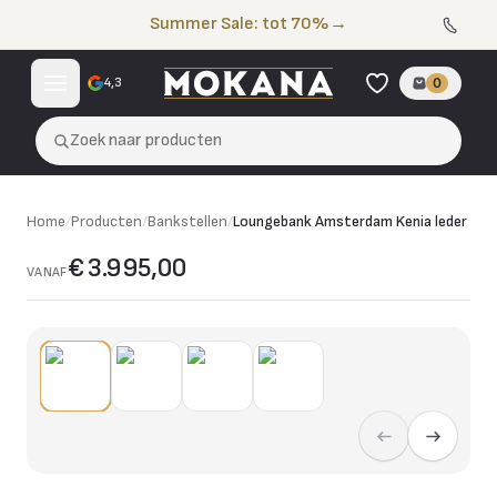
Naar de inhoud
Summer Sale: tot 70%
→
4,3
0
Zoek naar producten
Home
/
Producten
/
Bankstellen
/
Loungebank Amsterdam Kenia leder
€ 3.995,00
VANAF