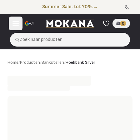
Naar de inhoud
Summer Sale: tot 70%
→
4,3
0
Zoek naar producten
Hoekbank Silver
Home
/
Producten
/
Bankstellen
/
Hoekbank Silver