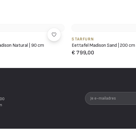
STARFURN
dison Natural | 90 cm
Eettafel Madison Sand | 200 cm
€ 799,00
Je e-mailadres
200
en