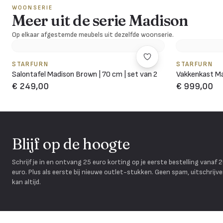
WOONSERIE
Meer uit de serie Madison
Op elkaar afgestemde meubels uit dezelfde woonserie.
STARFURN
STARFURN
Salontafel Madison Brown | 70 cm | set van 2
Vakkenkast Ma
€ 249,00
€ 999,00
Blijf op de hoogte
Schrijf je in en ontvang 25 euro korting op je eerste bestelling vanaf 
euro. Plus als eerste bij nieuwe outlet-stukken. Geen spam, uitschrijv
kan altijd.