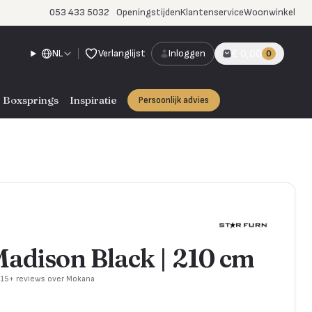
053 433 5032
Openingstijden
Klantenservice
Woonwinkel
NL
Verlanglijst
Inloggen
€ 0,00
0
Boxsprings
Inspiratie
Persoonlijk advies
Madison Black | 210 cm
715+ reviews over Mokana