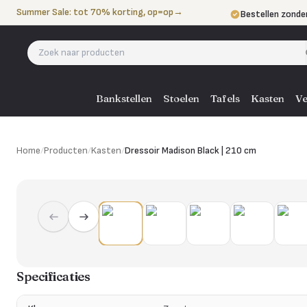
Naar de inhoud
Summer Sale: tot 70% korting, op=op
→
Bestellen zonde
Betalen in 3 ter
Eigen bezorgdie
Bankstellen
Stoelen
Tafels
Kasten
Ve
Home
/
Producten
/
Kasten
/
Dressoir Madison Black | 210 cm
Specificaties