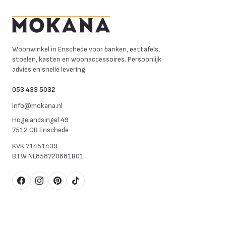
Mokana Meubelen
Woonwinkel in Enschede voor banken, eettafels,
stoelen, kasten en woonaccessoires. Persoonlijk
advies en snelle levering.
053 433 5032
info@mokana.nl
Hogelandsingel 49
7512 GB Enschede
KVK
71451439
BTW
NL858720681B01
Facebook
Instagram
Pinterest
TikTok