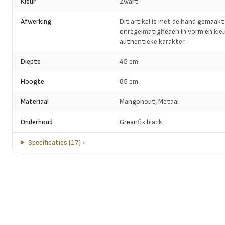
Kleur
Zwart
Afwerking
Dit artikel is met de hand gemaakt
onregelmatigheden in vorm en kleu
authentieke karakter.
Diepte
45 cm
Hoogte
85 cm
Materiaal
Mangohout, Metaal
Onderhoud
Greenfix black
Specificaties
(
17
)
›