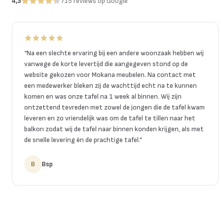
4,3
715
reviews
op Google
“
Na een slechte ervaring bij een andere woonzaak hebben wij
vanwege de korte levertijd die aangegeven stond op de
website gekozen voor Mokana meubelen. Na contact met
een medewerker bleken zij de wachttijd echt na te kunnen
komen en was onze tafel na 1 week al binnen. Wij zijn
ontzettend tevreden met zowel de jongen die de tafel kwam
leveren en zo vriendelijk was om de tafel te tillen naar het
balkon zodat wij de tafel naar binnen konden krijgen, als met
de snelle levering én de prachtige tafel.
”
B
Bsp