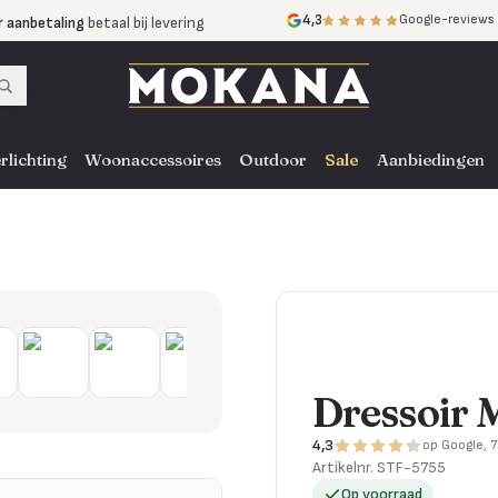
r aanbetaling
betaal bij levering
4,3
Google-reviews
mijnen
zonder rente
nst
door heel NL, BE en DE
rlichting
Woonaccessoires
Outdoor
Sale
Aanbiedingen
Dressoir 
4,3
op Google, 
Artikelnr.
STF-5755
Op voorraad