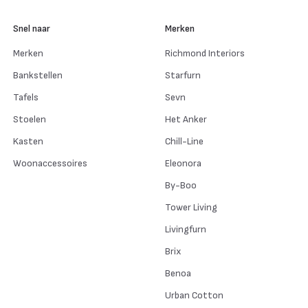
Snel naar
Merken
Merken
Richmond Interiors
Bankstellen
Starfurn
Tafels
Sevn
Stoelen
Het Anker
Kasten
Chill-Line
Woonaccessoires
Eleonora
By-Boo
Tower Living
Livingfurn
Brix
Benoa
Urban Cotton