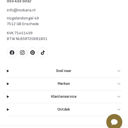
053 433 5032
info@mokana.nl
Hogelandsingel 49
7512 GB Enschede
KVK
71451439
BTW
NL858720681B01
Facebook
Instagram
Pinterest
TikTok
Snel naar
Merken
Klantenservice
Ontdek