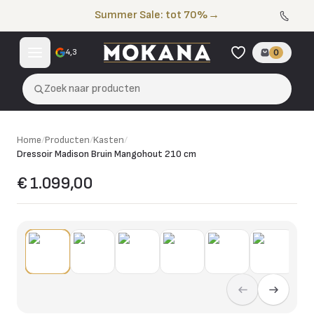
Naar de inhoud
Summer Sale: tot 70%
→
4,3
0
Zoek naar producten
Home
/
Producten
/
Kasten
/
Dressoir Madison Bruin Mangohout 210 cm
€ 1.099,00