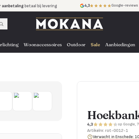
r aanbetaling
betaal bij levering
4,3
Google-reviews
mijnen
zonder rente
nst
door heel NL, BE en DE
rlichting
Woonaccessoires
Outdoor
Sale
Aanbiedingen
Hoekbank
4,3
op Google, 
Artikelnr.
rot-0012-1
Verwacht in Enschede: 1