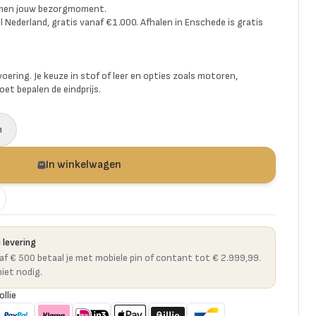
amen jouw bezorgmoment.
l Nederland, gratis vanaf €1.000. Afhalen in Enschede is gratis
voering. Je keuze in stof of leer en opties zoals motoren,
et bepalen de eindprijs.
a
n
In winkelwagen
 levering
naf € 500 betaal je met mobiele pin of contant tot € 2.999,99.
niet nodig.
ollie