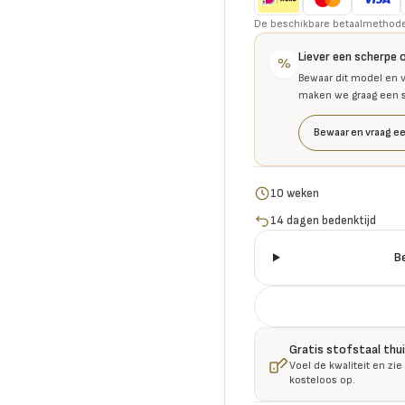
De beschikbare betaalmethoden 
Liever een scherpe 
%
Bewaar dit model en v
maken we graag een se
Bewaar en vraag ee
10 weken
14 dagen bedenktijd
B
Gratis stofstaal thu
Voel de kwaliteit en zie
kosteloos op.