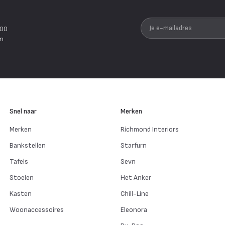
Je e-mailadres
200
en
Snel naar
Merken
Merken
Richmond Interiors
Bankstellen
Starfurn
Tafels
Sevn
Stoelen
Het Anker
Kasten
Chill-Line
Woonaccessoires
Eleonora