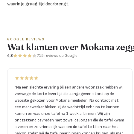
waarin je graag tijd doorbrengt.
GOOGLE REVIEWS
Wat klanten over Mokana zeg
4,3
715
reviews
op Google
“
Na een slechte ervaring bij een andere woonzaak hebben wij
vanwege de korte levertijd die aangegeven stond op de
website gekozen voor Mokana meubelen. Na contact met
een medewerker bleken zij de wachttijd echt na te kunnen
komen en was onze tafel na 1 week al binnen. Wij zijn
ontzettend tevreden met zowel de jongen die de tafel kwam
leveren en zo vriendelijk was om de tafel te tillen naar het
balkon zodat wij de tafel naar binnen konden krijgen, als met