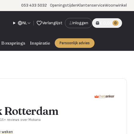
053 433 5032
Openingstijden
Klantenservice
Woonwinkel
NL
Verlanglijst
Inloggen
€ 0,00
0
Boxsprings
Inspiratie
Persoonlijk advies
 Rotterdam
715+ reviews over Mokana
0 weken