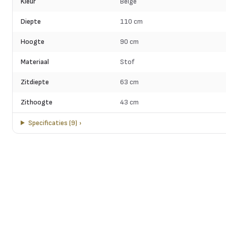
Kleur
Beige
Diepte
110 cm
Hoogte
90 cm
Materiaal
Stof
Zitdiepte
63 cm
Zithoogte
43 cm
Specificaties
(
9
)
›