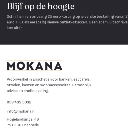
Blijf op de hoogte
Schrijf je in en ontvang 25 euro korting op je eerste bestelling vanaf 
euro. Plus als eerste bij nieuwe outlet-stukken. Geen spam, uitschrijv
kan altijd.
Mokana Meubelen
Woonwinkel in Enschede voor banken, eettafels,
stoelen, kasten en woonaccessoires. Persoonlijk
advies en snelle levering.
053 433 5032
info@mokana.nl
Hogelandsingel 49
7512 GB Enschede