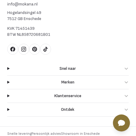
info@mokana.nl
Hogelandsingel 49
7512 GB Enschede
KVK
71451439
BTW
NL858720681B01
Facebook
Instagram
Pinterest
TikTok
Snel naar
Merken
Klantenservice
Ontdek
Snelle levering
Persoonlijk advies
Showroom in Enschede