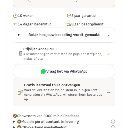
10 weken
2 jaar garantie
14 dagen bedenktijd
Eigen bezorgdienst
Bekijk hoe jouw bestelling wordt gemaakt
⌄
Prijslijst
Anna
(PDF)
📄
↓
Alle uitvoeringen met maten en prijs per stofgroep,
inclusief btw
Vraag het via WhatsApp
Gratis leerstaal thuis ontvangen
Voel de kwaliteit en zie de kleur in je eigen licht.
→
Aanvragen via WhatsApp, wij sturen hem kosteloos
op.
Showroom van 3000 m2 in Enschede
Mobiele pin of contant bij levering
CBW-erkend meubelbedrijf