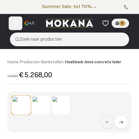
Naar de inhoud
Summer Sale: tot 70%
→
4,3
0
Zoek naar producten
Home
/
Producten
/
Bankstellen
/
Hoekbank Anna concrete leder
€ 5.268,00
VANAF