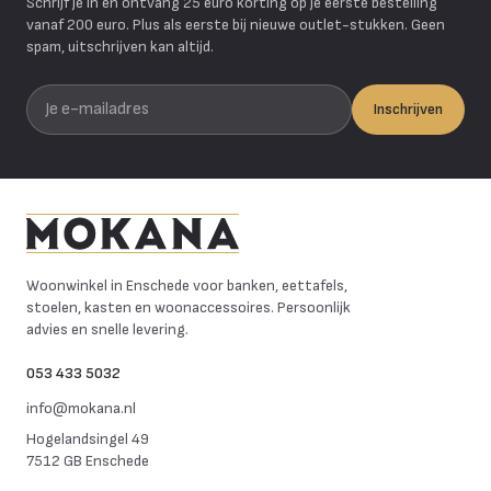
Schrijf je in en ontvang 25 euro korting op je eerste bestelling
vanaf 200 euro. Plus als eerste bij nieuwe outlet-stukken. Geen
spam, uitschrijven kan altijd.
Je e-mailadres
Inschrijven
Mokana Meubelen
Woonwinkel in Enschede voor banken, eettafels,
stoelen, kasten en woonaccessoires. Persoonlijk
advies en snelle levering.
053 433 5032
info@mokana.nl
Hogelandsingel 49
7512 GB Enschede