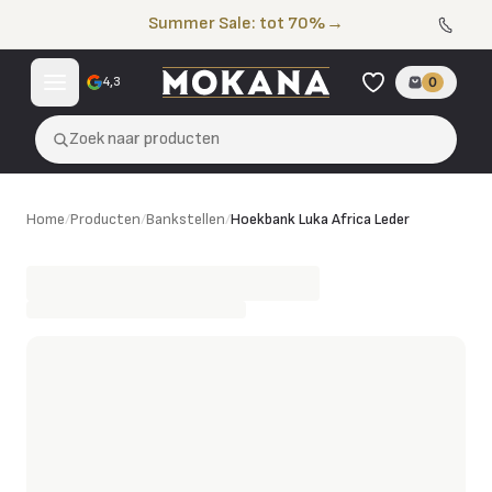
Naar de inhoud
Summer Sale: tot 70%
→
4,3
0
Zoek naar producten
Hoekbank Luka Africa Leder
Home
/
Producten
/
Bankstellen
/
Hoekbank Luka Africa Leder