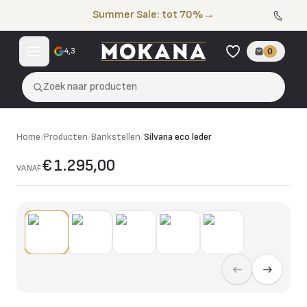
Naar de inhoud
Summer Sale: tot 70%
→
4,3
0
Zoek naar producten
Home
/
Producten
/
Bankstellen
/
Silvana eco leder
€ 1.295,00
VANAF