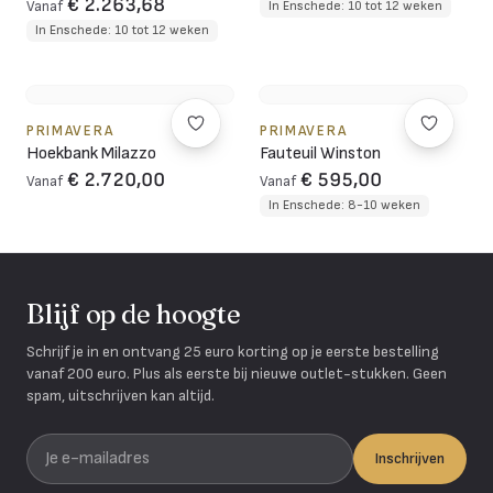
€ 2.263,68
Vanaf
In Enschede: 10 tot 12 weken
In Enschede: 10 tot 12 weken
PRIMAVERA
PRIMAVERA
Hoekbank Milazzo
Fauteuil Winston
€ 2.720,00
€ 595,00
Vanaf
Vanaf
In Enschede: 8-10 weken
Blijf op de hoogte
Schrijf je in en ontvang 25 euro korting op je eerste bestelling
vanaf 200 euro. Plus als eerste bij nieuwe outlet-stukken. Geen
spam, uitschrijven kan altijd.
Je e-mailadres
Inschrijven