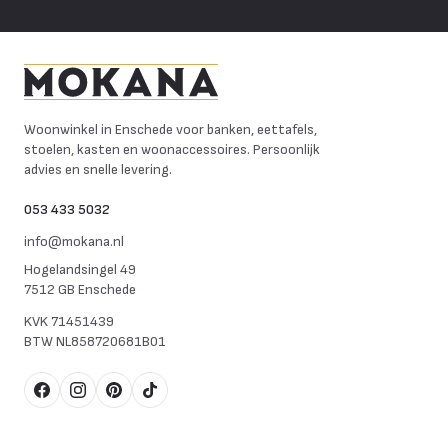
Mokana Meubelen
Woonwinkel in Enschede voor banken, eettafels,
stoelen, kasten en woonaccessoires. Persoonlijk
advies en snelle levering.
053 433 5032
info@mokana.nl
Hogelandsingel 49
7512 GB Enschede
KVK
71451439
BTW
NL858720681B01
Facebook
Instagram
Pinterest
TikTok