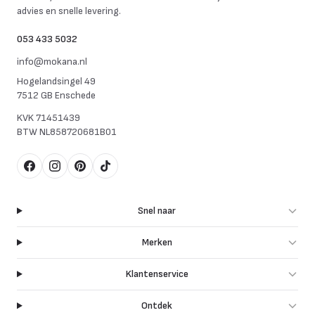
advies en snelle levering.
053 433 5032
info@mokana.nl
Hogelandsingel 49
7512 GB Enschede
KVK
71451439
BTW
NL858720681B01
Facebook
Instagram
Pinterest
TikTok
Snel naar
Merken
Klantenservice
Ontdek