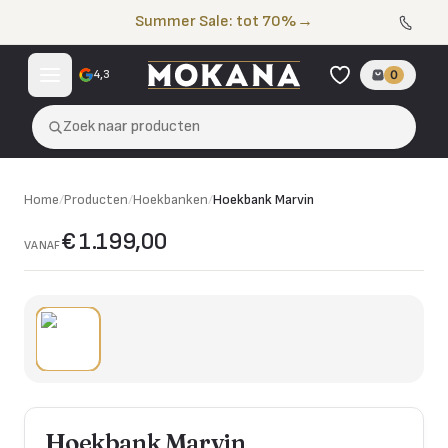
Naar de inhoud
Summer Sale: tot 70%
→
4,3
0
Zoek naar producten
Home
/
Producten
/
Hoekbanken
/
Hoekbank Marvin
€ 1.199,00
VANAF
Hoekbank Marvin