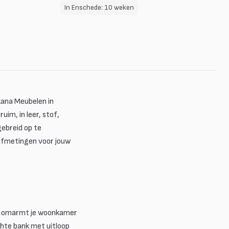
In Enschede: 10 weken
kana Meubelen in
im, in leer, stof,
gebreid op te
e afmetingen voor jouw
omarmt je woonkamer
chte bank met uitloop