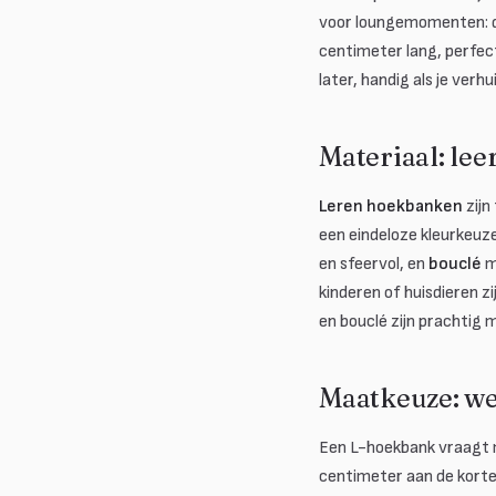
voor loungemomenten: da
centimeter lang, perfect
later, handig als je ver
Materiaal: leer
Leren hoekbanken
zijn
een eindeloze kleurkeuz
en sfeervol, en
bouclé
me
kinderen of huisdieren z
en bouclé zijn prachtig 
Maatkeuze: w
Een L-hoekbank vraagt 
centimeter aan de kort