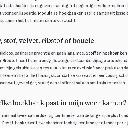
t uitschuifdeel is ongeveer tachtig tot negentig centimeter breed
 voor een ligpositie.
Modulaire hoekbanken
stel je samen uit losse
huisplannen hebt of meer ruimte verwacht.
, stof, velvet, ribstof of bouclé
 tijdloos, patineren prachtig en gaan lang mee.
Stoffen hoekbanken
e.
Ribstof
heeft een trendy, fluwelige textuur die slijtage uitsteken
t zijn gekrulde wollen textuur is knus en exclusief. Voor praktisch d
ijn leer en ribstof het handigst, omdat ze krasvast en eenvoudig scho
maar wat gevoeliger; vraag een stoffenstaal aan om thuis te testen.
elke hoekbank past in mijn woonkamer?
minimaal tweehonderddertig centimeter aan de lange zijde plus hon
e. Een U-bank rekent tweehonderdtachtig centimeter of meer per z