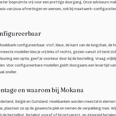
eter loopruimte vrij voor een prettige doorgang. Onze adviseurs ma
sis van jouw afmetingen en wensen, ook bij maatwerk-configuraties,
nfigureerbaar
ke hoekbank configureerbaar: stof, kleur, de kant van de longchair, de
meeste modellen kies je vrij links of rechts, gezien vanuit zittend zic
uning een optie; geef je voorkeur door bij de bestelling. Vraag vrijbl
len. Voor configureerbare modellen geldt doorgaans een levertijd va
ak sneller.
ontage en waarom bij Mokana
derland, België en Duitsland. Hoekbanken worden meestal in elemen
e, plaatsen ze op de gewenste plek en nemen de verpakking mee. Wij 
ij de bestelling. Betaling vooraf of bij ontvangst, en gespreid betale