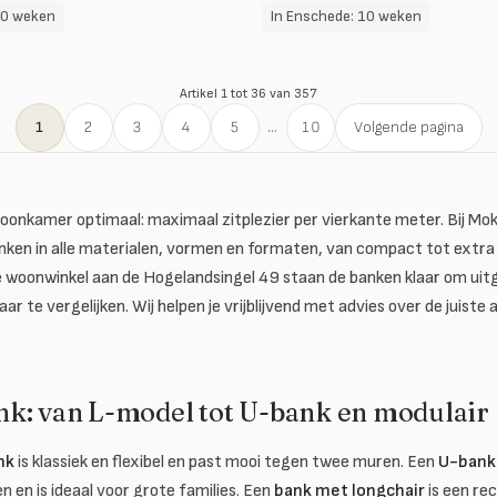
10 weken
In Enschede: 10 weken
Artikel 1 tot 36 van 357
1
2
3
4
5
...
10
Volgende pagina
oonkamer optimaal: maximaal zitplezier per vierkante meter. Bij Mo
ken in alle materialen, vormen en formaten, van compact tot extra ru
ze woonwinkel aan de Hogelandsingel 49 staan de banken klaar om uit
ar te vergelijken. Wij helpen je vrijblijvend met advies over de juist
k: van L-model tot U-bank en modulair
nk
is klassiek en flexibel en past mooi tegen twee muren. Een
U-bank
en en is ideaal voor grote families. Een
bank met longchair
is een re