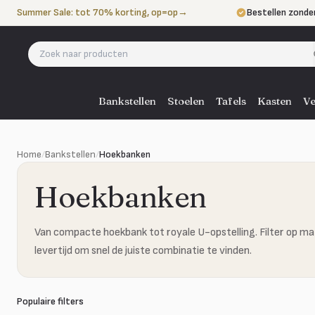
Naar de inhoud
Summer Sale: tot 70% korting, op=op
→
Bestellen zonde
Betalen in 3 ter
Eigen bezorgdie
Bankstellen
Stoelen
Tafels
Kasten
Ve
Home
/
Bankstellen
/
Hoekbanken
Hoekbanken
Van compacte hoekbank tot royale U-opstelling. Filter op mat
levertijd om snel de juiste combinatie te vinden.
Populaire filters