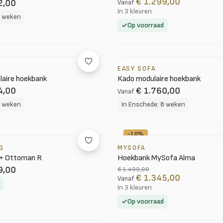
€ 1.299,00
2,00
Vanaf
In 3 kleuren
8 weken
Op voorraad
EASY SOFA
laire hoekbank
Kado modulaire hoekbank
4,00
€ 1.760,00
Vanaf
8 weken
In Enschede: 8 weken
-10%
G
MYSOFA
 + Ottoman R
Hoekbank MySofa Alma
9,00
€ 1.499,00
€ 1.345,00
Vanaf
In 3 kleuren
Op voorraad