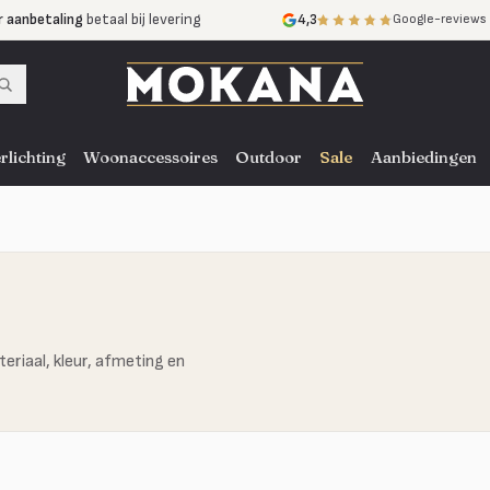
r aanbetaling
betaal bij levering
4,3
Google-reviews
mijnen
zonder rente
nst
door heel NL, BE en DE
rlichting
Woonaccessoires
Outdoor
Sale
Aanbiedingen
eriaal, kleur, afmeting en