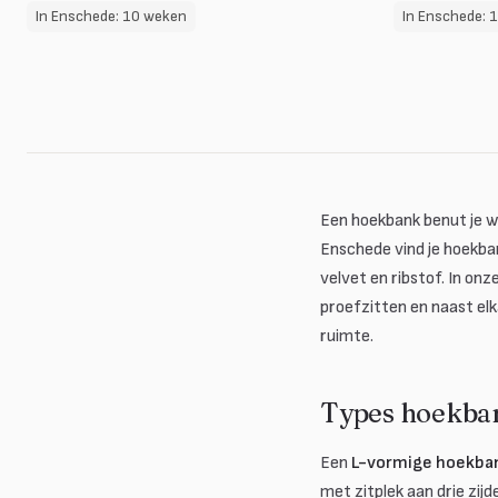
In Enschede: 10 weken
In Enschede: 
Een hoekbank benut je w
Enschede vind je hoekban
velvet en ribstof. In on
proefzitten en naast elka
ruimte.
Types hoekban
Een
L-vormige hoekba
met zitplek aan drie zijd