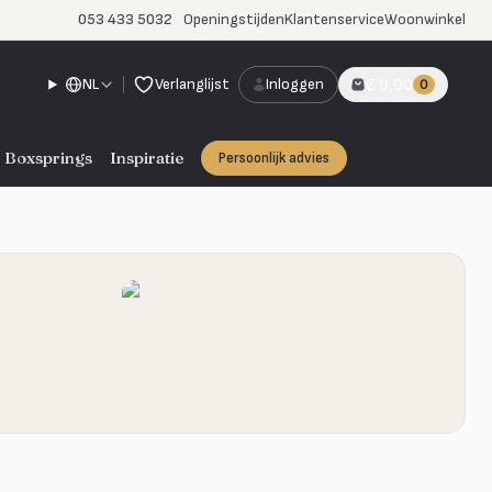
053 433 5032
Openingstijden
Klantenservice
Woonwinkel
NL
Verlanglijst
Inloggen
€ 0,00
0
Boxsprings
Inspiratie
Persoonlijk advies