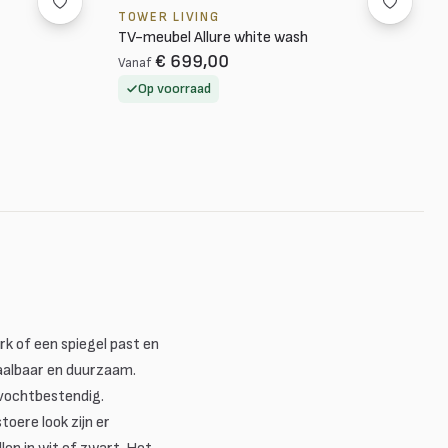
TOWER LIVING
TV-meubel Allure white wash
€ 699,00
Vanaf
Op voorraad
k of een spiegel past en
aalbaar en duurzaam.
n vochtbestendig.
oere look zijn er