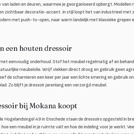
e
van laden en deuren, waarmee je georganiseerd opbergt. Modellen
n zichtbaar decoratie-accent. In stijl loopt het van industrieel me
dern met push-to-open, naar warm landelijk met klassieke grepen en 
 een houten dressoir
i met eenvoudig onderhoud. Stof het meubel regelmatig af en behand
atuurlijke meubelolie. Wrijf vlekken direct droog en gebruik geen agr
f de scharnieren een keer per jaar een lichte smering en gebruik o
ad. Zo blijft je dressoir jarenlang een verzorgd meubel.
ssoir bij Mokana koopt
de Hogelandsingel 49 in Enschede staan de dressoirs opgesteld in b
hoe een meubel in je ruimte valt en hoe de indeling voor je werkt. Vee