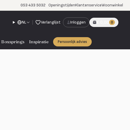
053 433 5032
Openingstijden
Klantenservice
Woonwinkel
NL
Verlanglijst
Inloggen
€ 0,00
0
Boxsprings
Inspiratie
Persoonlijk advies