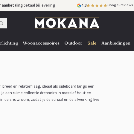
r aanbetaling
betaal bij levering
4,3
Google-reviews
mijnen
zonder rente
nst
door heel NL, BE en DE
rlichting
Woonaccessoires
Outdoor
Sale
Aanbiedingen
breed en relatief laag, ideaal als sideboard langs een
je een ruime collectie dressoirs in massief hout en
 in de showroom, zodat je de schaal en de afwerking live