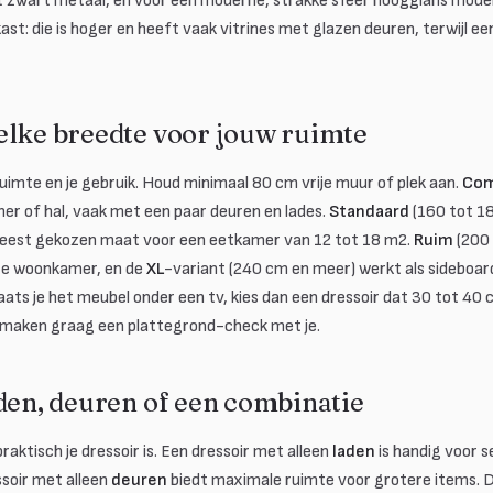
t zwart metaal, en voor een moderne, strakke sfeer hoogglans modell
st: die is hoger en heeft vaak vitrines met glazen deuren, terwijl een
elke breedte voor jouw ruimte
 ruimte en je gebruik. Houd minimaal 80 cm vrije muur of plek aan.
Com
mer of hal, vaak met een paar deuren en lades.
Standaard
(160 tot 18
meest gekozen maat voor een eetkamer van 12 tot 18 m2.
Ruim
(200 
re woonkamer, en de
XL
-variant (240 cm en meer) werkt als sideboa
laats je het meubel onder een tv, kies dan een dressoir dat 30 tot 40 
 maken graag een plattegrond-check met je.
den, deuren of een combinatie
raktisch je dressoir is. Een dressoir met alleen
laden
is handig voor s
ssoir met alleen
deuren
biedt maximale ruimte voor grotere items. D