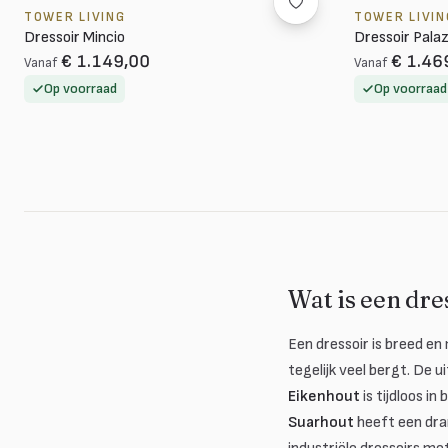
TOWER LIVING
TOWER LIVIN
Dressoir Mincio
Dressoir Pala
€ 1.149,00
€ 1.46
Vanaf
Vanaf
Op voorraad
Op voorraad
Wat is een dre
Een dressoir is breed e
tegelijk veel bergt. De u
Eikenhout
is tijdloos i
Suarhout
heeft een dra