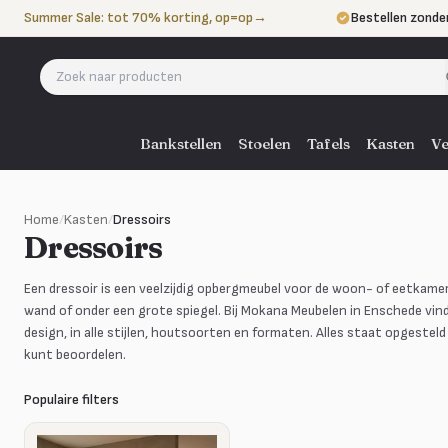
Naar de inhoud
Summer Sale: tot 70% korting, op=op
→
Bestellen zonde
Betalen in 3 ter
Eigen bezorgdie
Bankstellen
Stoelen
Tafels
Kasten
Ve
Home
/
Kasten
/
Dressoirs
Dressoirs
Een dressoir is een veelzijdig opbergmeubel voor de woon- of eetkamer: 
wand of onder een grote spiegel. Bij Mokana Meubelen in Enschede vind 
design, in alle stijlen, houtsoorten en formaten. Alles staat opgesteld
kunt beoordelen.
Populaire filters