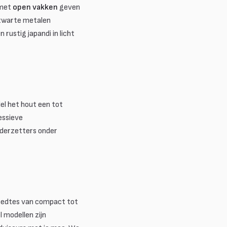
 met
open vakken
geven
t zwarte metalen
rustig japandi in licht
el het hout een tot
essieve
nderzetters onder
reedtes van compact tot
l modellen zijn