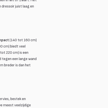
en in wit of zwart. Het
 dressoir juist laag en
pact
(140 tot 160 cm)
0 cm) biedt veel
tot 220 cm) is een
rd tegen een lange wand
cm breder is dan het
ervies, bestek en
e meest veelzijdige