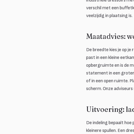
industriële dressoirs me
verschil met een buffetka
veelzijdig in plaatsing is.
Maatadvies: w
De breedte kies je op je
past in een kleine eetka
opbergruimte en is de 
statement in een grote
of in een open ruimte. P
scherm. Onze adviseurs
Uitvoering: la
De indeling bepaalt hoe p
kleinere spullen. Een dre