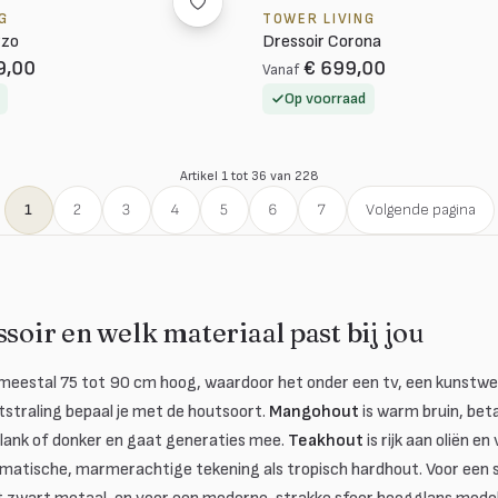
G
TOWER LIVING
zzo
Dressoir Corona
9,00
€ 699,00
Vanaf
Op voorraad
Artikel 1 tot 36 van 228
1
2
3
4
5
6
7
Volgende pagina
ssoir en welk materiaal past bij jou
n meestal 75 tot 90 cm hoog, waardoor het onder een tv, een kunstwer
itstraling bepaal je met de houtsoort.
Mangohout
is warm bruin, bet
n blank of donker en gaat generaties mee.
Teakhout
is rijk aan oliën e
matische, marmerachtige tekening als tropisch hardhout. Voor een st