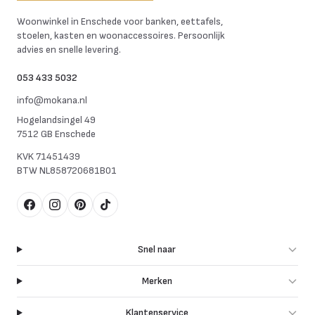
Mokana Meubelen
Woonwinkel in Enschede voor banken, eettafels,
stoelen, kasten en woonaccessoires. Persoonlijk
advies en snelle levering.
053 433 5032
info@mokana.nl
Hogelandsingel 49
7512 GB Enschede
KVK
71451439
BTW
NL858720681B01
Facebook
Instagram
Pinterest
TikTok
Snel naar
Merken
Klantenservice