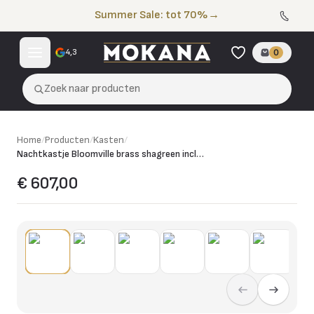
Naar de inhoud
Summer Sale: tot 70%
→
4,3
0
Zoek naar producten
Home
/
Producten
/
Kasten
/
Nachtkastje Bloomville brass shagreen incl. glass top
€ 607,00