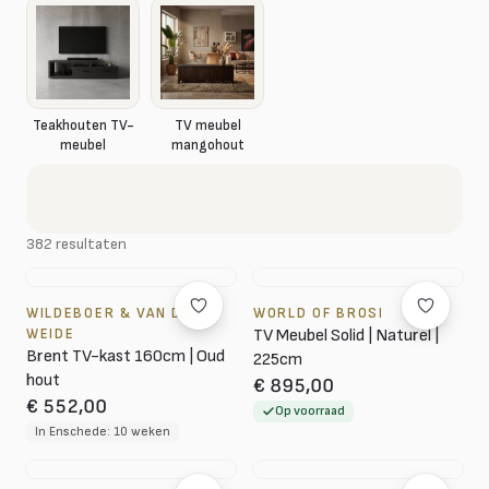
Teakhouten TV-
TV meubel
meubel
mangohout
382 resultaten
WILDEBOER & VAN DER
WORLD OF BROSI
WEIDE
TV Meubel Solid | Naturel |
Brent TV-kast 160cm | Oud
225cm
hout
€ 895,00
€ 552,00
Op voorraad
In Enschede: 10 weken