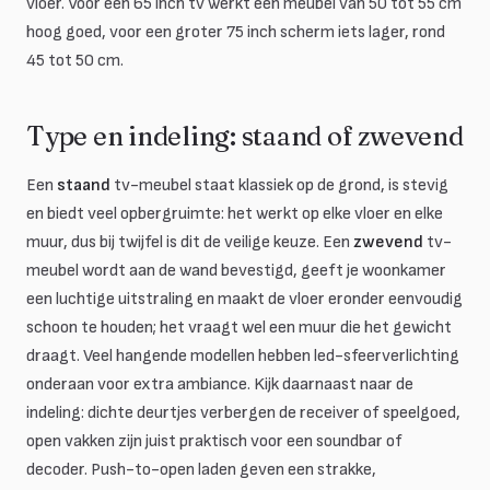
vloer. Voor een 65 inch tv werkt een meubel van 50 tot 55 cm
hoog goed, voor een groter 75 inch scherm iets lager, rond
45 tot 50 cm.
Type en indeling: staand of zwevend
Een
staand
tv-meubel staat klassiek op de grond, is stevig
en biedt veel opbergruimte: het werkt op elke vloer en elke
muur, dus bij twijfel is dit de veilige keuze. Een
zwevend
tv-
meubel wordt aan de wand bevestigd, geeft je woonkamer
een luchtige uitstraling en maakt de vloer eronder eenvoudig
schoon te houden; het vraagt wel een muur die het gewicht
draagt. Veel hangende modellen hebben led-sfeerverlichting
onderaan voor extra ambiance. Kijk daarnaast naar de
indeling: dichte deurtjes verbergen de receiver of speelgoed,
open vakken zijn juist praktisch voor een soundbar of
decoder. Push-to-open laden geven een strakke,