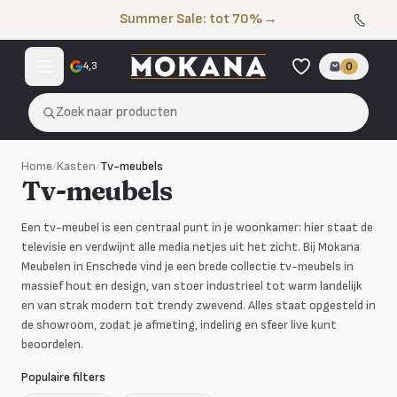
Naar de inhoud
Summer Sale: tot 70%
→
4,3
0
Zoek naar producten
Home
/
Kasten
/
Tv-meubels
Tv-meubels
Een tv-meubel is een centraal punt in je woonkamer: hier staat de
televisie en verdwijnt alle media netjes uit het zicht. Bij Mokana
Meubelen in Enschede vind je een brede collectie tv-meubels in
massief hout en design, van stoer industrieel tot warm landelijk
en van strak modern tot trendy zwevend. Alles staat opgesteld in
de showroom, zodat je afmeting, indeling en sfeer live kunt
beoordelen.
Populaire filters