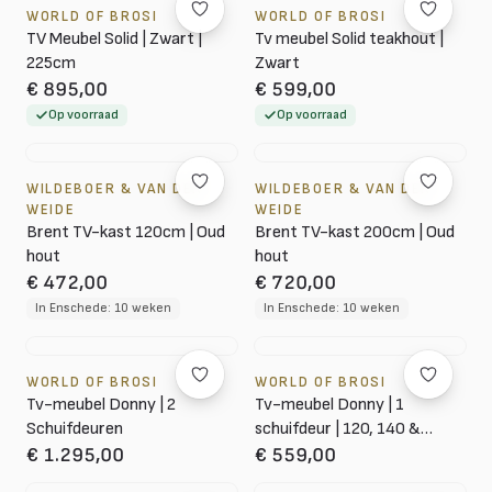
WORLD OF BROSI
WORLD OF BROSI
TV Meubel Solid | Zwart |
Tv meubel Solid teakhout |
225cm
Zwart
€ 895,00
€ 599,00
Op voorraad
Op voorraad
WILDEBOER & VAN DER
WILDEBOER & VAN DER
WEIDE
WEIDE
Brent TV-kast 120cm | Oud
Brent TV-kast 200cm | Oud
hout
hout
€ 472,00
€ 720,00
In Enschede: 10 weken
In Enschede: 10 weken
WORLD OF BROSI
WORLD OF BROSI
Tv-meubel Donny | 2
Tv-meubel Donny | 1
Schuifdeuren
schuifdeur | 120, 140 &
160cm
€ 1.295,00
€ 559,00