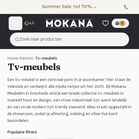
Naar de inhoud
Summer Sale: tot 70%
→
4,3
0
Zoek naar producten
Home
/
Kasten
/
Tv-meubels
Tv-meubels
Een tv-meubel is een centraal punt in je woonkamer: hier staat de
televisie en verdwijnt alle media netjes uit het zicht. Bij Mokana
Meubelen in Enschede vind je een brede collectie tv-meubels in
massief hout en design, van stoer industrieel tot warm landelijk
en van strak modern tot trendy zwevend. Alles staat opgesteld in
de showroom, zodat je afmeting, indeling en sfeer live kunt
beoordelen.
Populaire filters