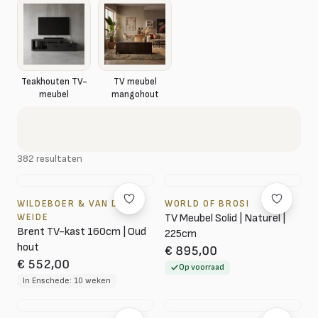
Teakhouten TV-
TV meubel
meubel
mangohout
382 resultaten
WILDEBOER & VAN DER
WORLD OF BROSI
WEIDE
TV Meubel Solid | Naturel |
Brent TV-kast 160cm | Oud
225cm
hout
€ 895,00
€ 552,00
Op voorraad
In Enschede: 10 weken