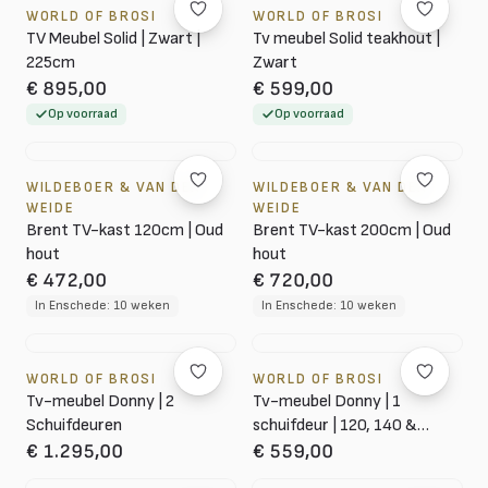
WORLD OF BROSI
WORLD OF BROSI
TV Meubel Solid | Zwart |
Tv meubel Solid teakhout |
225cm
Zwart
€ 895,00
€ 599,00
Op voorraad
Op voorraad
WILDEBOER & VAN DER
WILDEBOER & VAN DER
WEIDE
WEIDE
Brent TV-kast 120cm | Oud
Brent TV-kast 200cm | Oud
hout
hout
€ 472,00
€ 720,00
In Enschede: 10 weken
In Enschede: 10 weken
WORLD OF BROSI
WORLD OF BROSI
Tv-meubel Donny | 2
Tv-meubel Donny | 1
Schuifdeuren
schuifdeur | 120, 140 &
160cm
€ 1.295,00
€ 559,00