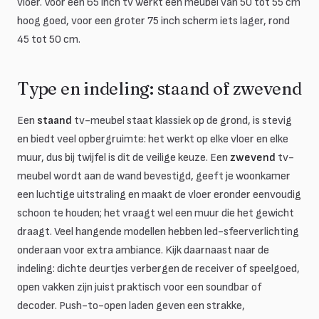
vloer. Voor een 65 inch tv werkt een meubel van 50 tot 55 cm
hoog goed, voor een groter 75 inch scherm iets lager, rond
45 tot 50 cm.
Type en indeling: staand of zwevend
Een
staand
tv-meubel staat klassiek op de grond, is stevig
en biedt veel opbergruimte: het werkt op elke vloer en elke
muur, dus bij twijfel is dit de veilige keuze. Een
zwevend
tv-
meubel wordt aan de wand bevestigd, geeft je woonkamer
een luchtige uitstraling en maakt de vloer eronder eenvoudig
schoon te houden; het vraagt wel een muur die het gewicht
draagt. Veel hangende modellen hebben led-sfeerverlichting
onderaan voor extra ambiance. Kijk daarnaast naar de
indeling: dichte deurtjes verbergen de receiver of speelgoed,
open vakken zijn juist praktisch voor een soundbar of
decoder. Push-to-open laden geven een strakke,