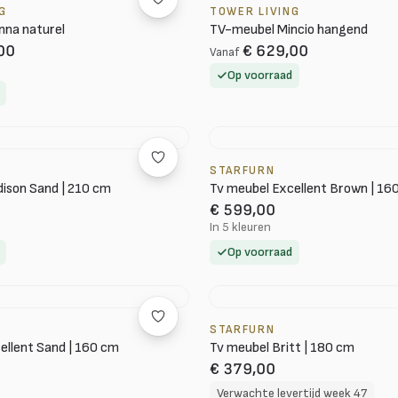
G
TOWER LIVING
nna naturel
TV-meubel Mincio hangend
00
€ 629,00
Vanaf
Op voorraad
STARFURN
ison Sand | 210 cm
Tv meubel Excellent Brown | 16
€ 599,00
In 5 kleuren
Op voorraad
STARFURN
ellent Sand | 160 cm
Tv meubel Britt | 180 cm
€ 379,00
Verwachte levertijd week 47