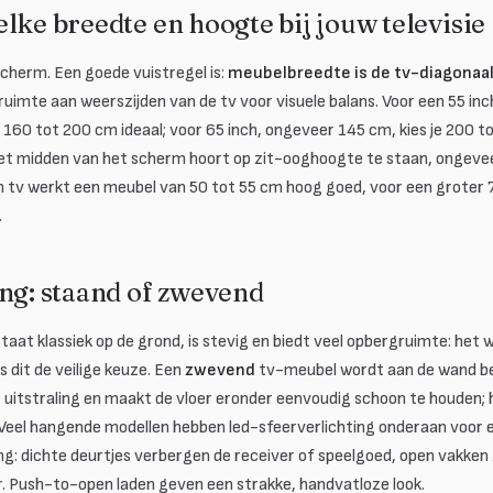
lke breedte en hoogte bij jouw televisie
 scherm. Een goede vuistregel is:
meubelbreedte is de tv-diagonaa
uimte aan weerszijden van de tv voor visuele balans. Voor een 55 in
 160 tot 200 cm ideaal; voor 65 inch, ongeveer 145 cm, kies je 200 
 het midden van het scherm hoort op zit-ooghoogte te staan, ongeve
ch tv werkt een meubel van 50 tot 55 cm hoog goed, voor een groter 
.
ng: staand of zwevend
aat klassiek op de grond, is stevig en biedt veel opbergruimte: het w
 is dit de veilige keuze. Een
zwevend
tv-meubel wordt aan de wand be
uitstraling en maakt de vloer eronder eenvoudig schoon te houden;
 Veel hangende modellen hebben led-sfeerverlichting onderaan voor e
ng: dichte deurtjes verbergen de receiver of speelgoed, open vakken z
. Push-to-open laden geven een strakke, handvatloze look.