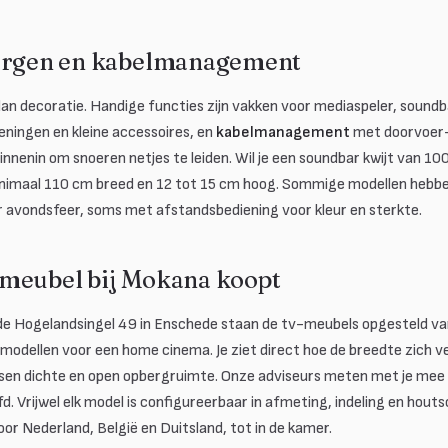
bergen en kabelmanagement
an decoratie. Handige functies zijn vakken voor mediaspeler, sound
eningen en kleine accessoires, en
kabelmanagement
met doorvoer-
nnenin om snoeren netjes te leiden. Wil je een soundbar kwijt van 10
inimaal 110 cm breed en 12 tot 15 cm hoog. Sommige modellen hebb
r avondsfeer, soms met afstandsbediening voor kleur en sterkte.
meubel bij Mokana koopt
de Hogelandsingel 49 in Enschede staan de tv-meubels opgesteld va
odellen voor een home cinema. Je ziet direct hoe de breedte zich 
ussen dichte en open opbergruimte. Onze adviseurs meten met je me
d. Vrijwel elk model is configureerbaar in afmeting, indeling en hout
or Nederland, België en Duitsland, tot in de kamer.