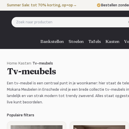
Naar de inhoud
Summer Sale: tot 70% korting, op=op
→
Bestellen zonde
Betalen in 3 ter
Eigen bezorgdie
Bankstellen
Stoelen
Tafels
Kasten
Ve
Home
/
Kasten
/
Tv-meubels
Tv-meubels
Een tv-meubel is een centraal punt in je woonkamer: hier staat de televi
Mokana Meubelen in Enschede vind je een brede collectie tv-meubels i
landelijk en van strak modern tot trendy zwevend. Alles staat opgeste
live kunt beoordelen.
Populaire filters