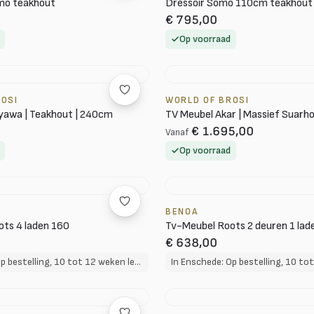
mo teakhout
Dressoir Somo 110cm teakhout
€ 795,00
Op voorraad
ROSI
WORLD OF BROSI
yawa | Teakhout | 240cm
TV Meubel Akar | Massief Suarh
€ 1.695,00
Vanaf
Op voorraad
BENOA
ts 4 laden 160
Tv-Meubel Roots 2 deuren 1 lad
€ 638,00
In Enschede: Op bestelling, 10 tot 12 weken levertijd