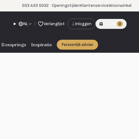
053 433 5032
Openingstijden
Klantenservice
Woonwinkel
NL
Verlanglijst
Inloggen
€ 0,00
0
Boxsprings
Inspiratie
Persoonlijk advies