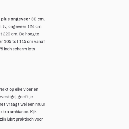
l plus ongeveer 30 cm
,
ch tv, ongeveer 124 cm
tot 220 cm. De hoogte
er 105 tot 115 cm vanaf
75 inch scherm iets
erkt op elke vloer en
vestigd, geeft je
 het vraagt wel een muur
xtra ambiance. Kijk
ijn juist praktisch voor