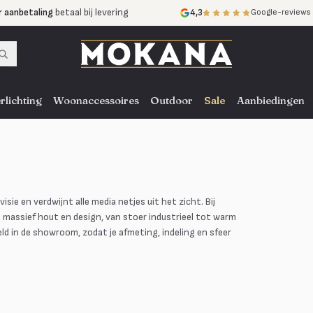
r aanbetaling
betaal bij levering
4,3
Google-reviews
mijnen
zonder rente
nst
door heel NL, BE en DE
rlichting
Woonaccessoires
Outdoor
Sale
Aanbiedingen
sie en verdwijnt alle media netjes uit het zicht. Bij
n massief hout en design, van stoer industrieel tot warm
ld in de showroom, zodat je afmeting, indeling en sfeer