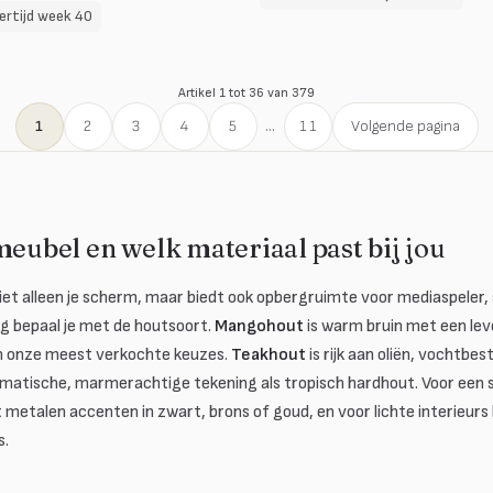
ertijd week 40
Artikel 1 tot 36 van 379
1
2
3
4
5
...
11
Volgende pagina
meubel en welk materiaal past bij jou
et alleen je scherm, maar biedt ook opbergruimte voor mediaspeler
ng bepaal je met de houtsoort.
Mangohout
is warm bruin met een lev
n onze meest verkochte keuzes.
Teakhout
is rijk aan oliën, vochtbest
matische, marmerachtige tekening als tropisch hardhout. Voor een st
 metalen accenten in zwart, brons of goud, en voor lichte interieurs
s.