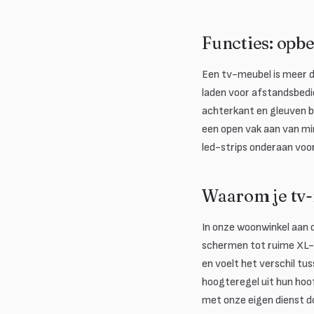
Functies: op
Een tv-meubel is meer d
laden voor afstandsbedi
achterkant en gleuven bi
een open vak aan van m
led-strips onderaan voo
Waarom je tv-
In onze woonwinkel aan 
schermen tot ruime XL-m
en voelt het verschil t
hoogteregel uit hun hoof
met onze eigen dienst do