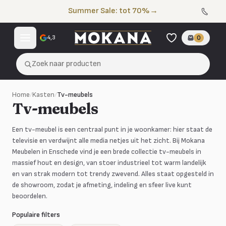
Naar de inhoud
Summer Sale: tot 70%
→
4,3
0
Zoek naar producten
Home
/
Kasten
/
Tv-meubels
Tv-meubels
Een tv-meubel is een centraal punt in je woonkamer: hier staat de
televisie en verdwijnt alle media netjes uit het zicht. Bij Mokana
Meubelen in Enschede vind je een brede collectie tv-meubels in
massief hout en design, van stoer industrieel tot warm landelijk
en van strak modern tot trendy zwevend. Alles staat opgesteld in
de showroom, zodat je afmeting, indeling en sfeer live kunt
beoordelen.
Populaire filters