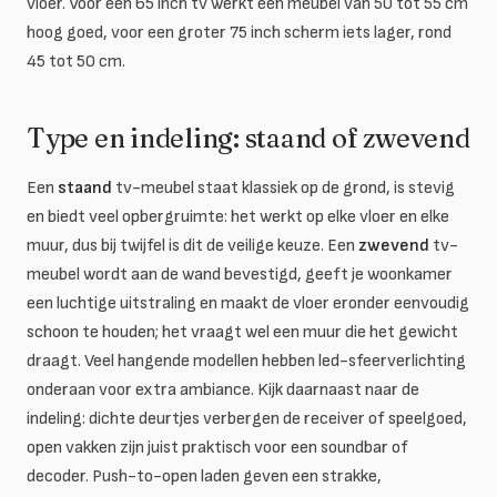
vloer. Voor een 65 inch tv werkt een meubel van 50 tot 55 cm
hoog goed, voor een groter 75 inch scherm iets lager, rond
45 tot 50 cm.
Type en indeling: staand of zwevend
Een
staand
tv-meubel staat klassiek op de grond, is stevig
en biedt veel opbergruimte: het werkt op elke vloer en elke
muur, dus bij twijfel is dit de veilige keuze. Een
zwevend
tv-
meubel wordt aan de wand bevestigd, geeft je woonkamer
een luchtige uitstraling en maakt de vloer eronder eenvoudig
schoon te houden; het vraagt wel een muur die het gewicht
draagt. Veel hangende modellen hebben led-sfeerverlichting
onderaan voor extra ambiance. Kijk daarnaast naar de
indeling: dichte deurtjes verbergen de receiver of speelgoed,
open vakken zijn juist praktisch voor een soundbar of
decoder. Push-to-open laden geven een strakke,