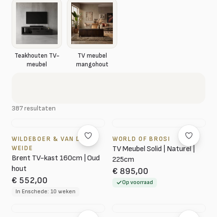
Teakhouten TV-
TV meubel
meubel
mangohout
387 resultaten
WILDEBOER & VAN DER
WORLD OF BROSI
WEIDE
TV Meubel Solid | Naturel |
Brent TV-kast 160cm | Oud
225cm
hout
€ 895,00
€ 552,00
Op voorraad
In Enschede: 10 weken