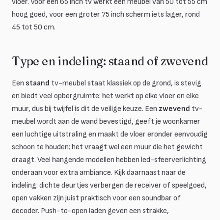
vloer. Voor een 65 inch tv werkt een meubel van 50 tot 55 cm
hoog goed, voor een groter 75 inch scherm iets lager, rond
45 tot 50 cm.
Type en indeling: staand of zwevend
Een
staand
tv-meubel staat klassiek op de grond, is stevig
en biedt veel opbergruimte: het werkt op elke vloer en elke
muur, dus bij twijfel is dit de veilige keuze. Een
zwevend
tv-
meubel wordt aan de wand bevestigd, geeft je woonkamer
een luchtige uitstraling en maakt de vloer eronder eenvoudig
schoon te houden; het vraagt wel een muur die het gewicht
draagt. Veel hangende modellen hebben led-sfeerverlichting
onderaan voor extra ambiance. Kijk daarnaast naar de
indeling: dichte deurtjes verbergen de receiver of speelgoed,
open vakken zijn juist praktisch voor een soundbar of
decoder. Push-to-open laden geven een strakke,