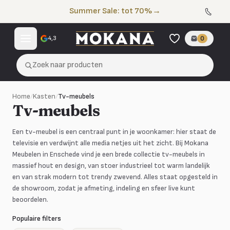
Naar de inhoud
Summer Sale: tot 70%
→
4,3
0
Zoek naar producten
Home
/
Kasten
/
Tv-meubels
Tv-meubels
Een tv-meubel is een centraal punt in je woonkamer: hier staat de
televisie en verdwijnt alle media netjes uit het zicht. Bij Mokana
Meubelen in Enschede vind je een brede collectie tv-meubels in
massief hout en design, van stoer industrieel tot warm landelijk
en van strak modern tot trendy zwevend. Alles staat opgesteld in
de showroom, zodat je afmeting, indeling en sfeer live kunt
beoordelen.
Populaire filters