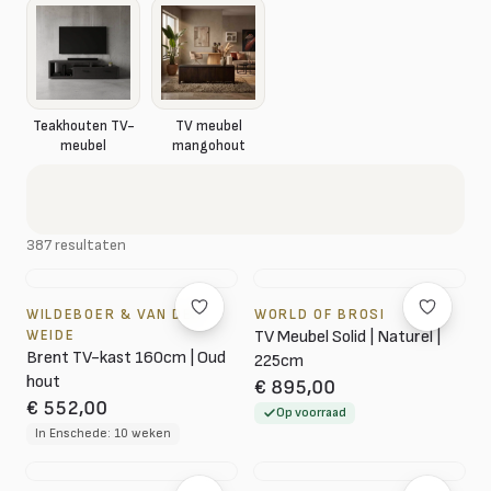
Teakhouten TV-
TV meubel
meubel
mangohout
387 resultaten
WILDEBOER & VAN DER
WORLD OF BROSI
WEIDE
TV Meubel Solid | Naturel |
Brent TV-kast 160cm | Oud
225cm
hout
€ 895,00
€ 552,00
Op voorraad
In Enschede: 10 weken