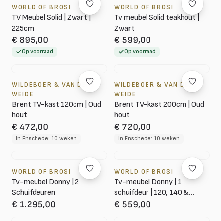
WORLD OF BROSI
WORLD OF BROSI
TV Meubel Solid | Zwart |
Tv meubel Solid teakhout |
225cm
Zwart
€ 895,00
€ 599,00
Op voorraad
Op voorraad
WILDEBOER & VAN DER
WILDEBOER & VAN DER
WEIDE
WEIDE
Brent TV-kast 120cm | Oud
Brent TV-kast 200cm | Oud
hout
hout
€ 472,00
€ 720,00
In Enschede: 10 weken
In Enschede: 10 weken
WORLD OF BROSI
WORLD OF BROSI
Tv-meubel Donny | 2
Tv-meubel Donny | 1
Schuifdeuren
schuifdeur | 120, 140 &
160cm
€ 1.295,00
€ 559,00