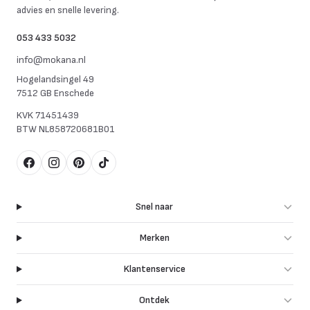
advies en snelle levering.
053 433 5032
info@mokana.nl
Hogelandsingel 49
7512 GB Enschede
KVK
71451439
BTW
NL858720681B01
Facebook
Instagram
Pinterest
TikTok
Snel naar
Merken
Klantenservice
Ontdek