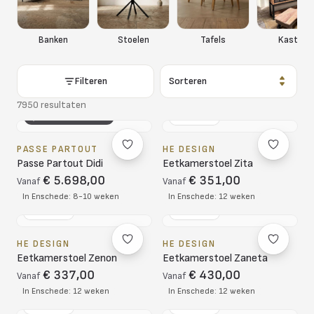
Banken
Stoelen
Tafels
Kasten
Filteren
Sorteren
7950 resultaten
3D CONFIGURATOR
NL DESIGN
PASSE PARTOUT
HE DESIGN
Passe Partout Didi
Eetkamerstoel Zita
€ 5.698,00
€ 351,00
Vanaf
Vanaf
In Enschede: 8-10 weken
In Enschede: 12 weken
NL DESIGN
NL DESIGN
HE DESIGN
HE DESIGN
Eetkamerstoel Zenon
Eetkamerstoel Zaneta
€ 337,00
€ 430,00
Vanaf
Vanaf
In Enschede: 12 weken
In Enschede: 12 weken
NL DESIGN
NL DESIGN