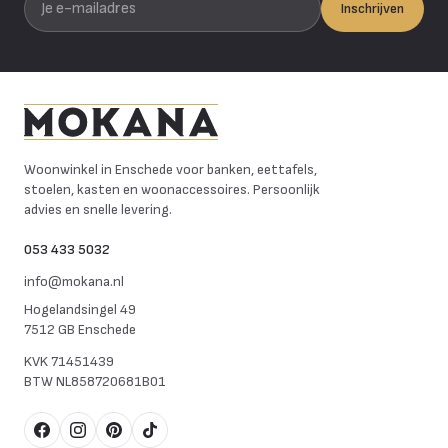
Inschrijven
Mokana Meubelen
Woonwinkel in Enschede voor banken, eettafels,
stoelen, kasten en woonaccessoires. Persoonlijk
advies en snelle levering.
053 433 5032
info@mokana.nl
Hogelandsingel 49
7512 GB Enschede
KVK
71451439
BTW
NL858720681B01
Facebook
Instagram
Pinterest
TikTok