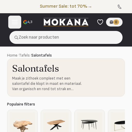
Naar de inhoud
Summer Sale: tot 70%
→
4,3
0
Zoek naar producten
Home
/
Tafels
/
Salontafels
Salontafels
Maak je zithoek compleet met een
salontafel die klopt in maat en materiaal.
Van organisch en rond tot strak en
robuust.
Populaire filters