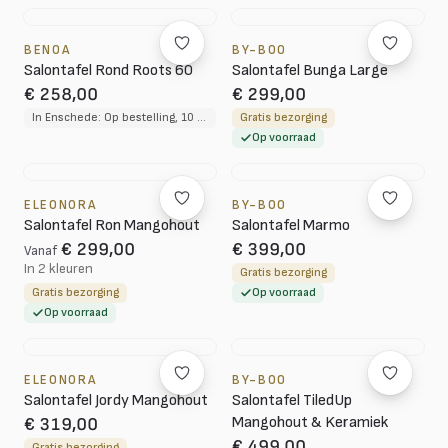
BENOA
BY-BOO
Salontafel Rond Roots 60
Salontafel Bunga Large
€ 258,00
€ 299,00
In Enschede: Op bestelling, 10 tot 12 weken levertijd
Gratis bezorging
Op voorraad
ELEONORA
BY-BOO
Salontafel Ron Mangohout
Salontafel Marmo
€ 299,00
€ 399,00
Vanaf
In 2 kleuren
Gratis bezorging
Gratis bezorging
Op voorraad
Op voorraad
ELEONORA
BY-BOO
Salontafel Jordy Mangohout
Salontafel TiledUp
Mangohout & Keramiek
€ 319,00
€ 499,00
Gratis bezorging