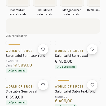
Boomstam
Industriële
Mangohouten
Ovale salonta
worteltafels
salontafels
salontafels
790 resultaten
-20%
WORLD OF BROSI
WORLD OF BROSI
Salontafel Sem teak rond
Salontafel Sem ovaal
€ 450,00
€ 499,00
€ 399,00
Vanaf
Op voorraad
Op voorraad
-17%
WORLD OF BROSI
WORLD OF BROSI
Sidetable Sem ovaal
Salontafel Gabri teak rond
€ 599,00
€ 599,00
€ 499,00
Op voorraad