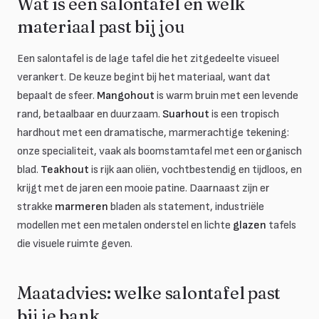
Wat is een salontafel en welk
materiaal past bij jou
Een salontafel is de lage tafel die het zitgedeelte visueel
verankert. De keuze begint bij het materiaal, want dat
bepaalt de sfeer.
Mangohout
is warm bruin met een levende
rand, betaalbaar en duurzaam.
Suarhout
is een tropisch
hardhout met een dramatische, marmerachtige tekening:
onze specialiteit, vaak als boomstamtafel met een organisch
blad.
Teakhout
is rijk aan oliën, vochtbestendig en tijdloos, en
krijgt met de jaren een mooie patine. Daarnaast zijn er
strakke
marmeren
bladen als statement, industriële
modellen met een metalen onderstel en lichte
glazen
tafels
die visuele ruimte geven.
Maatadvies: welke salontafel past
bij je bank