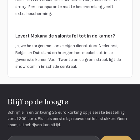
droog. Een transparante matte beschermlaag geeft
extra bescherming.
Levert Mokana de salontafel tot in de kamer?
Ja, we bezorgen met onze eigen dienst door Nederland,
België en Duitsland en brengen het meubel tot in de
gewenste kamer. Voor Twente en de grensstreek ligt de
showroom in Enschede centraal.
Blijf op de hoogte
Schrijf je in en ontvang 25 euro korting op je eerste bestelling
vanaf 200 euro. Plus als eerste bij nieuwe outlet-stukken. Geen
spam, uitschrijven kan altijd.
Je e-mailadres