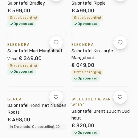
Salontafel Bradley
Salontafel Ripple
€ 599,00
€ 499,00
Gratis bezorging
Gratis bezorging
Op voorraad
Op voorraad
ELEONORA
ELEONORA
Salontafel Mari Mangohout
Salontafel Kira large
Mangohout
€ 349,00
Vanaf
€ 649,00
Gratis bezorging
Op voorraad
Gratis bezorging
Op voorraad
BENOA
WILDEBOER & VAN DER
Salontafel Rond met 4 Laden
WEIDE
Salontafel Brent 130cm Oud
Roots
hout
€ 498,00
€ 320,00
In Enschede: Op bestelling, 10 tot 12 weken levertijd
Op voorraad