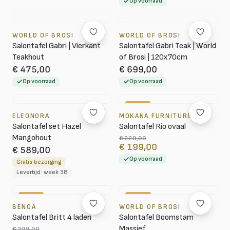
Op voorraad
WORLD OF BROSI
WORLD OF BROSI
Salontafel Gabri | Vierkant
Salontafel Gabri Teak | World
Teakhout
of Brosi | 120x70cm
€ 475,00
€ 699,00
Op voorraad
Op voorraad
-13%
ELEONORA
MOKANA FURNITURE
Salontafel set Hazel
Salontafel Rio ovaal
Mangohout
€ 229,00
€ 199,00
€ 589,00
Op voorraad
Gratis bezorging
Levertijd: week 38
-15%
-18%
BENOA
WORLD OF BROSI
Salontafel Britt 4 laden
Salontafel Boomstam
Massief
€ 399,00