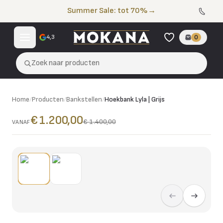
Naar de inhoud
Summer Sale: tot 70%
→
4,3
0
Zoek naar producten
Home
/
Producten
/
Bankstellen
/
Hoekbank Lyla | Grijs
€ 1.200,00
€ 1.400,00
VANAF