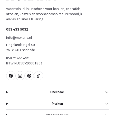
Mokana Meubelen
Woonwinkel in Enschede voor banken, eettafels,
stoelen, kasten en woonaccessoires. Persoonlijk
advies en snelle levering.
053 433 5032
info@mokana.nl
Hogelandsingel 49
7512 GB Enschede
KVK
71451439
BTW
NL858720681B01
Facebook
Instagram
Pinterest
TikTok
Snel naar
Merken