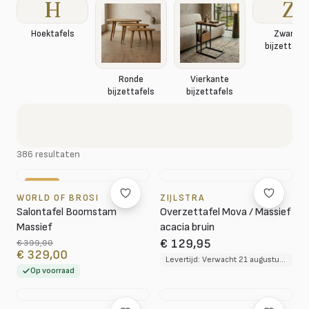
H
Z
Hoektafels
Zwarte
bijzettafel
Ronde
Vierkante
bijzettafels
bijzettafels
386 resultaten
-18%
WORLD OF BROSI
ZIJLSTRA
Salontafel Boomstam
Overzettafel Mova / Massief
Massief
acacia bruin
€ 129,95
€ 399,00
€ 329,00
Levertijd: Verwacht 21 augustus 2026
Op voorraad