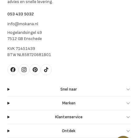
advies en snelle levering.
053 433 5032
info@mokana.nl
Hogelandsingel 49
7512 GB Enschede
KVK
71451439
BTW
NL858720681B01
Facebook
Instagram
Pinterest
TikTok
Snel naar
Merken
Klantenservice
Ontdek