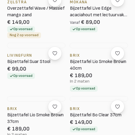
ZIJLSTRA
MOKANA
Overzettafel Wave / Massief
Bijzettafel Live Edge
mango zand
acaciahout met lectuurvak |
50 cm
€ 149,00
€ 89,00
Vanaf
Op voorraad
Op voorraad
Nog 2 op voorraad
LIVINGFURN
BRIX
Bijzettafel Suar Stool
Bijzettafel Lio Smoke Brown
40cm
€ 99,00
€ 189,00
Op voorraad
In 2 maten
Op voorraad
BRIX
BRIX
Bijzettafel Lio Smoke Brown
Bijzettafel Bo Clear 37cm
37cm
€ 149,00
€ 189,00
Op voorraad
In 2 maten