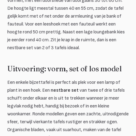
vormen, met een doorsnede van doorgaans 30 tot 60 cm.
De hoogte ligt meestal tussen 40 en 55 cm, zodat de tafel
gelijk komt met of net onder de armleuning van je bank of
fauteuil. Voor een leeshoek met een fauteuil werkt een
hoogte rond 50 cm prettig. Naast een lage loungebank kies
je eerder rond 40 cm. Zit je krap in de ruimte, dan is een
nestbare set van 2 of 3 tafels ideaal.
Uitvoering: vorm, set of los model
Een enkele bijzettafel is perfect als plek voor een lamp of
plant in een hoek. Een
nestbare set
van twee of drie tafels
schuift onder elkaar en is uit te trekken wanneer je meer
legvlak nodig hebt, handig bij bezoek of in een kleine
woonkamer. Ronde modellen geven een zachte, uitnodigende
sfeer, terwijl vierkante tafels rustiger en strakker ogen.
Organische bladen, vaak uit suarhout, maken van de tafel