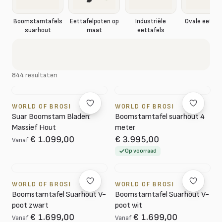
Boomstamtafels
Eettafelpoten op
Industriële
Ovale eettaf
suarhout
maat
eettafels
844 resultaten
WORLD OF BROSI
WORLD OF BROSI
Suar Boomstam Bladen:
Boomstamtafel suarhout 4
Massief Hout
meter
€ 1.099,00
€ 3.995,00
Vanaf
Op voorraad
WORLD OF BROSI
WORLD OF BROSI
Boomstamtafel Suarhout V-
Boomstamtafel Suarhout V-
poot zwart
poot wit
€ 1.699,00
€ 1.699,00
Vanaf
Vanaf