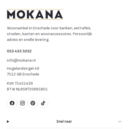
Mokana Meubelen
Woonwinkel in Enschede voor banken, eettafels,
stoelen, kasten en woonaccessoires. Persoonlijk
advies en snelle levering.
053 433 5032
info@mokana.nl
Hogelandsingel 49
7512 GB Enschede
KVK
71451439
BTW
NL858720681B01
Facebook
Instagram
Pinterest
TikTok
Snel naar