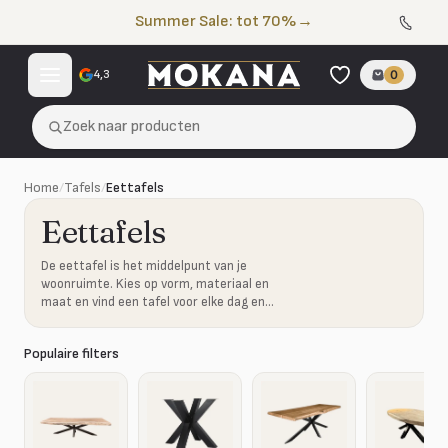
Naar de inhoud
Summer Sale: tot 70%
→
4,3
0
Zoek naar producten
Home
/
Tafels
/
Eettafels
Eettafels
De eettafel is het middelpunt van je
woonruimte. Kies op vorm, materiaal en
maat en vind een tafel voor elke dag en
ieder gezelschap.
Populaire filters