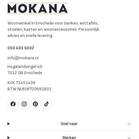
Mokana Meubelen
Woonwinkel in Enschede voor banken, eettafels,
stoelen, kasten en woonaccessoires. Persoonlijk
advies en snelle levering.
053 433 5032
info@mokana.nl
Hogelandsingel 49
7512 GB Enschede
KVK
71451439
BTW
NL858720681B01
Facebook
Instagram
Pinterest
TikTok
Snel naar
Merken