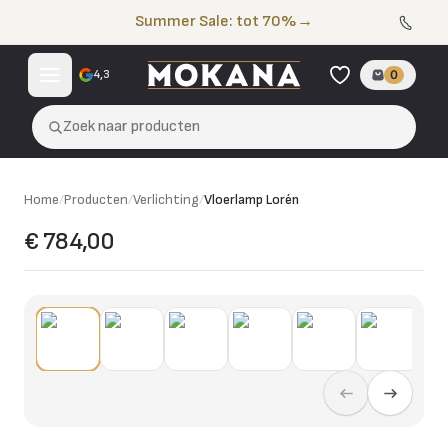
Naar de inhoud
Summer Sale: tot 70%
→
4,3
0
Zoek naar producten
Home
/
Producten
/
Verlichting
/
Vloerlamp Lorén
€ 784,00