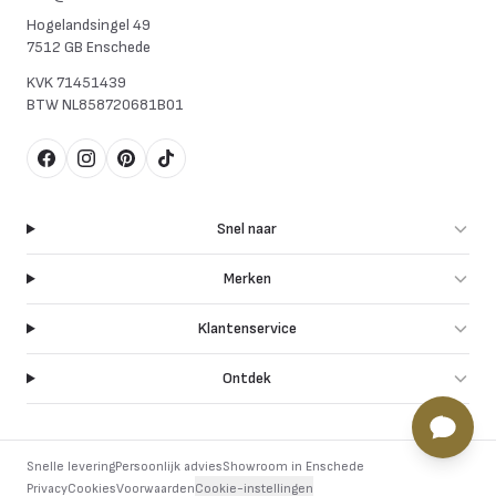
Hogelandsingel 49
7512 GB Enschede
KVK
71451439
BTW
NL858720681B01
Facebook
Instagram
Pinterest
TikTok
Snel naar
Merken
Klantenservice
Ontdek
Snelle levering
Persoonlijk advies
Showroom in Enschede
Privacy
Cookies
Voorwaarden
Cookie-instellingen