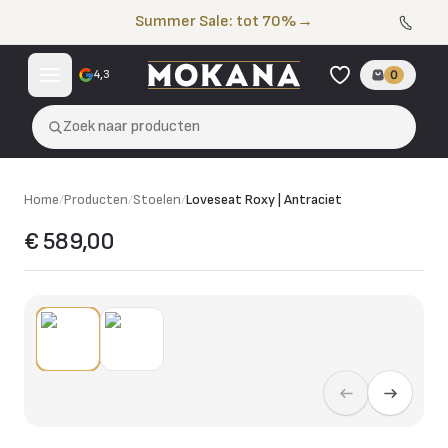
Naar de inhoud
Summer Sale: tot 70%
→
4,3
0
Zoek naar producten
Home
/
Producten
/
Stoelen
/
Loveseat Roxy | Antraciet
€ 589,00