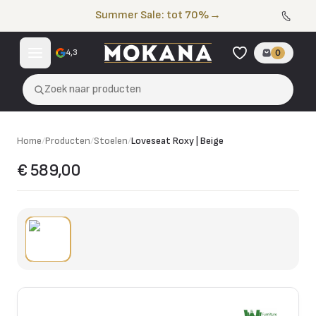
Naar de inhoud
Summer Sale: tot 70%
→
4,3
0
Zoek naar producten
Home
/
Producten
/
Stoelen
/
Loveseat Roxy | Beige
€ 589,00