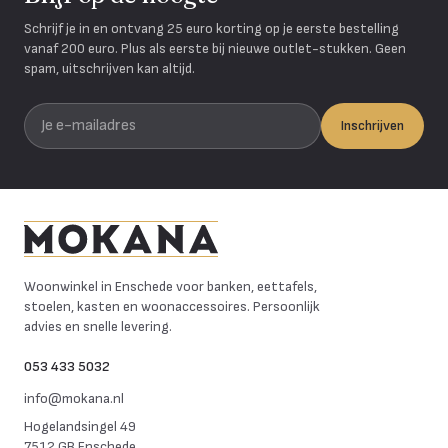
Schrijf je in en ontvang 25 euro korting op je eerste bestelling
vanaf 200 euro. Plus als eerste bij nieuwe outlet-stukken. Geen
spam, uitschrijven kan altijd.
Je e-mailadres
Inschrijven
Mokana Meubelen
Woonwinkel in Enschede voor banken, eettafels,
stoelen, kasten en woonaccessoires. Persoonlijk
advies en snelle levering.
053 433 5032
info@mokana.nl
Hogelandsingel 49
7512 GB Enschede