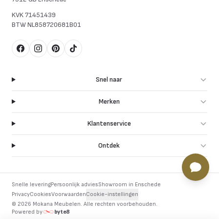
KVK
71451439
BTW
NL858720681B01
Facebook
Instagram
Pinterest
TikTok
Snel naar
Merken
Klantenservice
Ontdek
Snelle levering
Persoonlijk advies
Showroom in Enschede
Privacy
Cookies
Voorwaarden
Cookie-instellingen
©
2026
Mokana Meubelen.
Alle rechten voorbehouden
.
Powered by
byte8