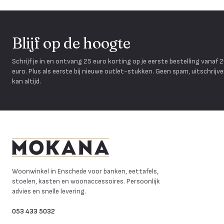
Blijf op de hoogte
Schrijf je in en ontvang 25 euro korting op je eerste bestelling vanaf 
euro. Plus als eerste bij nieuwe outlet-stukken. Geen spam, uitschrijv
kan altijd.
Mokana Meubelen
Woonwinkel in Enschede voor banken, eettafels,
stoelen, kasten en woonaccessoires. Persoonlijk
advies en snelle levering.
053 433 5032