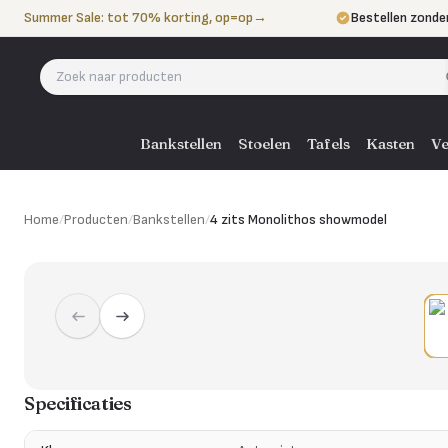
Naar de inhoud
Summer Sale: tot 70% korting, op=op
→
Bestellen zonde
Betalen in 3 ter
Eigen bezorgdie
Bankstellen
Stoelen
Tafels
Kasten
Ve
Home
/
Producten
/
Bankstellen
/
4 zits Monolithos showmodel
Specificaties