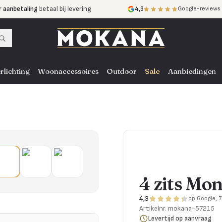
r aanbetaling
betaal bij levering
4,3
Google-reviews
mijnen
zonder rente
nst
door heel NL, BE en DE
rlichting
Woonaccessoires
Outdoor
Sale
Aanbiedingen
4 zits Mo
4,3
op Google, 
Artikelnr.
mokana-57215
Levertijd op aanvraag