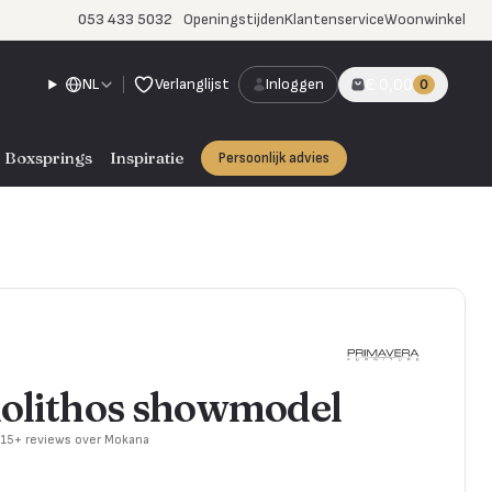
053 433 5032
Openingstijden
Klantenservice
Woonwinkel
NL
Verlanglijst
Inloggen
€ 0,00
0
Boxsprings
Inspiratie
Persoonlijk advies
nolithos showmodel
715+ reviews over Mokana