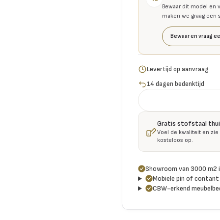
Bewaar dit model en v
maken we graag een se
Bewaar en vraag ee
Levertijd op aanvraag
14 dagen bedenktijd
Gratis stofstaal thu
Voel de kwaliteit en zie
kosteloos op.
Showroom van 3000 m2 i
Mobiele pin of contant 
CBW-erkend meubelbed