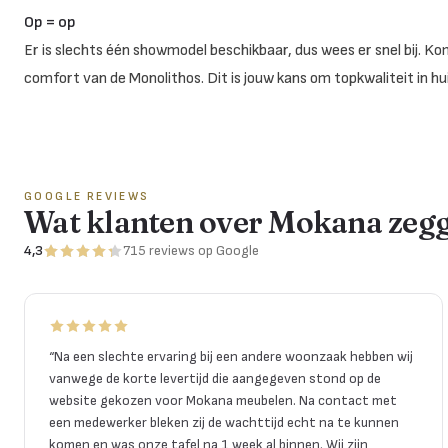
Op = op
Er is slechts één showmodel beschikbaar, dus wees er snel bij. K
comfort van de Monolithos. Dit is jouw kans om topkwaliteit in hui
GOOGLE REVIEWS
Wat klanten over Mokana zeg
4,3
715
reviews
op Google
“
Na een slechte ervaring bij een andere woonzaak hebben wij
vanwege de korte levertijd die aangegeven stond op de
website gekozen voor Mokana meubelen. Na contact met
een medewerker bleken zij de wachttijd echt na te kunnen
komen en was onze tafel na 1 week al binnen. Wij zijn