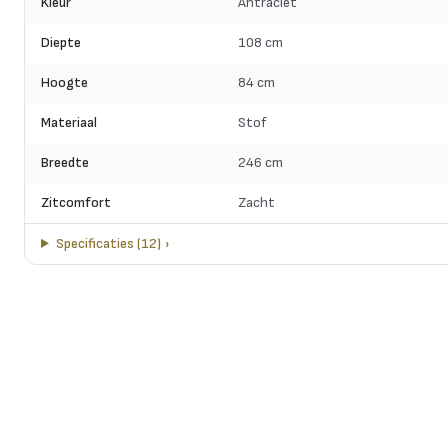
Kleur
Antraciet
Diepte
108 cm
Hoogte
84 cm
Materiaal
Stof
Breedte
246 cm
Zitcomfort
Zacht
Specificaties
(
12
)
›