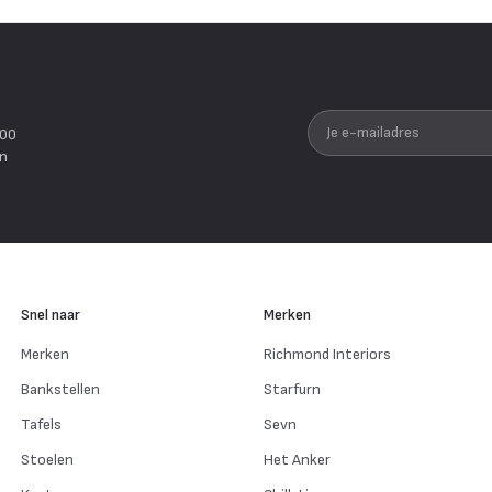
Je e-mailadres
200
en
Snel naar
Merken
Merken
Richmond Interiors
Bankstellen
Starfurn
Tafels
Sevn
Stoelen
Het Anker