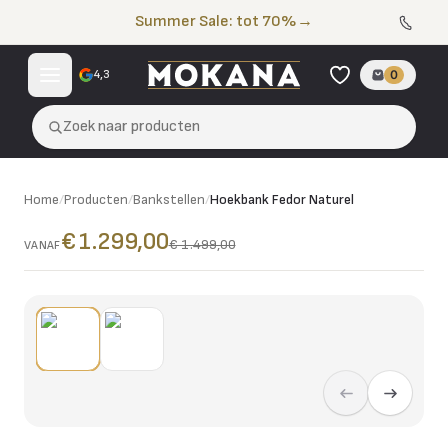
Naar de inhoud
Summer Sale: tot 70%
→
4,3
0
Zoek naar producten
Home
/
Producten
/
Bankstellen
/
Hoekbank Fedor Naturel
€ 1.299,00
€ 1.499,00
VANAF