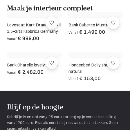
Maak je interieur compleet
Loveseat Kart Draaifauteuil
Bank Cubetto Mustard
1,5-zits Fabbrica Germany
€ 1.499,00
Vanaf
€ 999,00
Vanaf
Bank Charelle lovely cream
Hondenbed Dolly sheep
natural
€ 2.482,00
Vanaf
€ 153,00
Vanaf
Blijf op de hoogte
Schrijf je in en ontvang 25 euro korting op je eerste bestelling
vanaf 200 euro. Plus als eerste bij nieuwe outlet-stukken. Geen
spam, uitschrijven kan altijd.