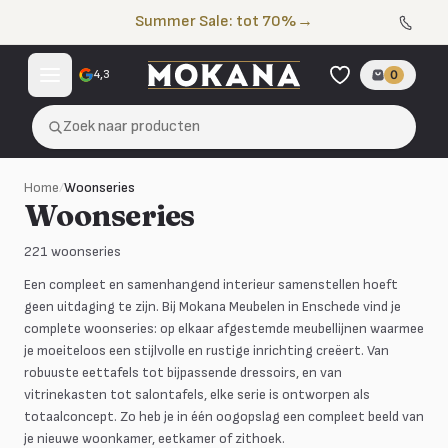
Naar de inhoud
Summer Sale: tot 70%
→
4,3
0
Zoek naar producten
Home
/
Woonseries
Woonseries
221
woonseries
Een compleet en samenhangend interieur samenstellen hoeft
geen uitdaging te zijn. Bij Mokana Meubelen in Enschede vind je
complete woonseries: op elkaar afgestemde meubellijnen waarmee
je moeiteloos een stijlvolle en rustige inrichting creëert. Van
robuuste eettafels tot bijpassende dressoirs, en van
vitrinekasten tot salontafels, elke serie is ontworpen als
totaalconcept. Zo heb je in één oogopslag een compleet beeld van
Alviano
Amalfi
Amanda
Aramis
je nieuwe woonkamer, eetkamer of zithoek.