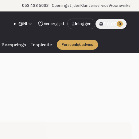
053 433 5032
Openingstijden
Klantenservice
Woonwinkel
NL
Verlanglijst
Inloggen
€ 0,00
0
Boxsprings
Inspiratie
Persoonlijk advies