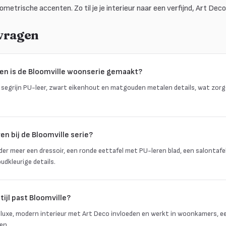
metrische accenten. Zo til je je interieur naar een verfijnd, Art Deco
 vragen
en is de Bloomville woonserie gemaakt?
 segrijn PU-leer, zwart eikenhout en matgouden metalen details, wat zorg
n bij de Bloomville serie?
er meer een dressoir, een ronde eettafel met PU-leren blad, een salontafe
dkleurige details.
tijl past Bloomville?
n luxe, modern interieur met Art Deco invloeden en werkt in woonkamers, ee
en.