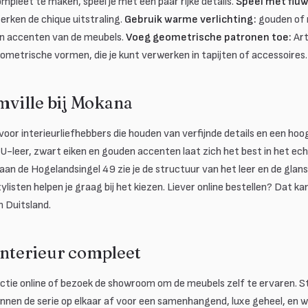
pleet te maken, speel je met een paar rijke details.
Speel met fluw
erken de chique uitstraling.
Gebruik warme verlichting:
gouden of 
en accenten van de meubels.
Voeg geometrische patronen toe:
Art
ometrische vormen, die je kunt verwerken in tapijten of accessoires.
ville bij Mokana
voor interieurliefhebbers die houden van verfijnde details en een h
U-leer, zwart eiken en gouden accenten laat zich het best in het ech
an de Hogelandsingel 49 zie je de structuur van het leer en de glans
tylisten helpen je graag bij het kiezen. Liever online bestellen? Dat 
n Duitsland.
interieur compleet
lectie online of bezoek de showroom om de meubels zelf te ervaren. S
innen de serie op elkaar af voor een samenhangend, luxe geheel, en w