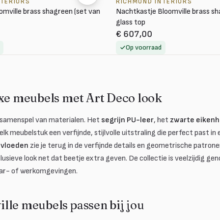
NTERIORS
RICHMOND INTERIORS
omville brass shagreen (set van
Nachtkastje Bloomville brass sha
glass top
€ 607,00
Op voorraad
uxe meubels met Art Deco look
t samenspel van materialen. Het
segrijn PU-leer
, het
zwarte eiken
lk meubelstuk een verfijnde, stijlvolle uitstraling die perfect past in
nvloeden
zie je terug in de verfijnde details en geometrische patronen
usieve look net dat beetje extra geven. De collectie is veelzijdig g
 bar- of werkomgevingen.
lle meubels passen bij jou