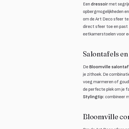
Een
dressoir
met segrij
opbergmogelijkheden en 
om de Art Deco sfeer te
direct sfeer toe en past 
eetkamerstoelen voor ee
Salontafels en
De
Bloomville salontaf
je zithoek. De combinat
voeg marmeren of goude
de perfecte plek om je f
Stylingtip:
combineer me
Bloomville co