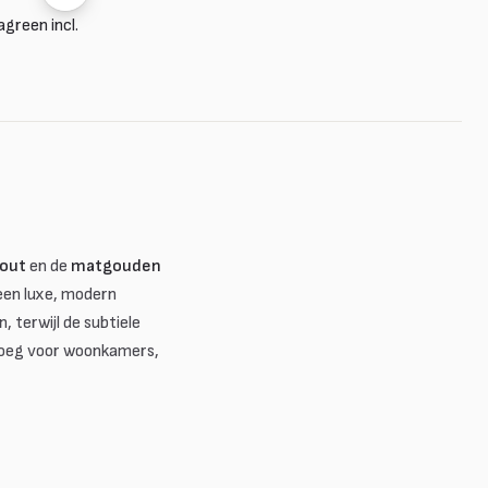
green incl.
hout
en de
matgouden
 een luxe, modern
, terwijl de subtiele
enoeg voor woonkamers,