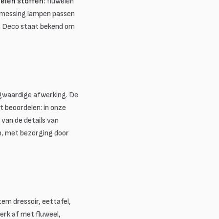
elen stoffen:
fluwelen
messing lampen passen
 Deco staat bekend om
oogwaardige afwerking. De
t beoordelen: in onze
 van de details van
kan, met bezorging door
tem dressoir, eettafel,
erk af met fluweel,