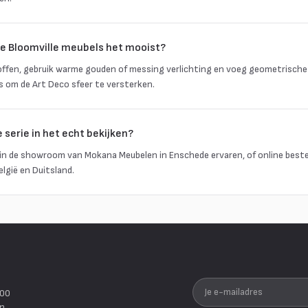
de Bloomville meubels het mooist?
offen, gebruik warme gouden of messing verlichting en voeg geometrische
s om de Art Deco sfeer te versterken.
e serie in het echt bekijken?
ie in de showroom van Mokana Meubelen in Enschede ervaren, of online best
elgië en Duitsland.
Je e-mailadres
200
en