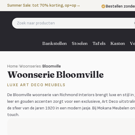
Naar de inhoud
Summer Sale: tot 70% korting, op=op
→
Bestellen zonde
Betalen in 3 ter
Eigen bezorgdie
Bankstellen
Stoelen
Tafels
Kasten
Ve
Home
/
Woonseries
/
Bloomville
Woonserie Bloomville
LUXE ART DECO MEUBELS
De Bloomville woonserie van Richmond Interiors brengt luxe en stijl in 
leer en gouden accenten zorgt voor een exclusieve, Art Deco uitstralin
de sfeer van de jaren 1920 in een modern jasje. Bij Mokana Meubelen ontd
touch.