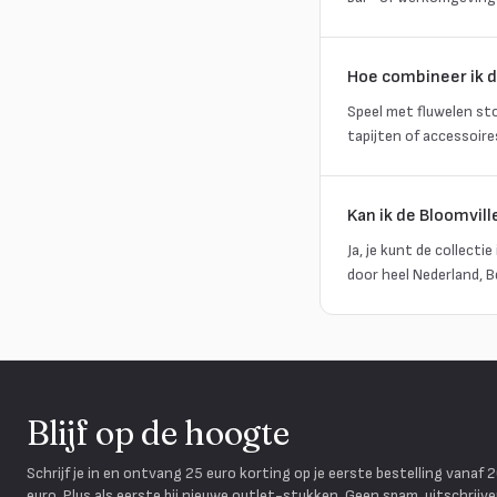
Hoe combineer ik 
Speel met fluwelen st
tapijten of accessoire
Kan ik de Bloomvill
Ja, je kunt de collect
door heel Nederland, B
Blijf op de hoogte
Schrijf je in en ontvang 25 euro korting op je eerste bestelling vanaf 
euro. Plus als eerste bij nieuwe outlet-stukken. Geen spam, uitschrijv