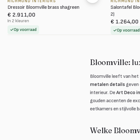
RICHMOND INTERIORS
RICHMOND I
Dressoir Bloomville brass shagreen
Salontafel Blo
2)
€ 2.911,00
In 2 kleuren
€ 1.264,00
Op voorraad
Op voorraad
Bloomville: l
Bloomville leeft van he
metalen details
geven e
interieur. De
Art Deco i
gouden accenten de excl
eetkamers en stijlvolle
Welke Bloomvi