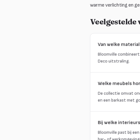
warme verlichting en geo
Veelgestelde
Van welke material
Bloomville combineert
Deco uitstraling.
Welke meubels hore
De collectie omvat ond
en een barkast met gou
Bij welke interieurs
Bloomville past bij ee
bar- of werkomgeving