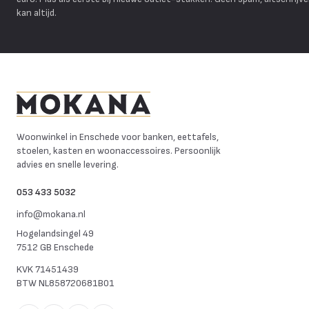
kan altijd.
Mokana Meubelen
Woonwinkel in Enschede voor banken, eettafels,
stoelen, kasten en woonaccessoires. Persoonlijk
advies en snelle levering.
053 433 5032
info@mokana.nl
Hogelandsingel 49
7512 GB Enschede
KVK
71451439
BTW
NL858720681B01