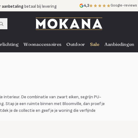
r aanbetaling
betaal bij levering
4,3
Google-reviews
mijnen
zonder rente
nst
door heel NL, BE en DE
rlichting
Woonaccessoires
Outdoor
Sale
Aanbiedingen
je interieur. De combinatie van zwart eiken, segrijn PU-
g. Stap je een ruimte binnen met Bloomville, dan proef je
ek je de collectie en geef je je woning die verfijnde