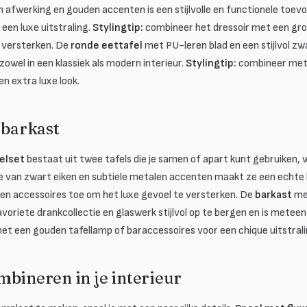
n afwerking en gouden accenten is een stijlvolle en functionele toev
een luxe uitstraling.
Stylingtip:
combineer het dressoir met een gro
 versterken. De
ronde eettafel
met PU-leren blad en een stijlvol z
zowel in een klassiek als modern interieur.
Stylingtip:
combineer met 
n extra luxe look.
 barkast
elset
bestaat uit twee tafels die je samen of apart kunt gebruiken, wa
ie van zwart eiken en subtiele metalen accenten maakt ze een echte 
n accessoires toe om het luxe gevoel te versterken. De
barkast
met
avoriete drankcollectie en glaswerk stijlvol op te bergen en is metee
t een gouden tafellamp of baraccessoires voor een chique uitstrali
mbineren in je interieur