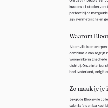
Om de Art Deco sfeer com
kussens of stoelen verst
perfect bij de matgoud
zijn symmetrische en ge
Waarom Bloom
Bloomville is ontworpen 
combinatie van segrijn P
woonwinkel in Enschede a
dichtbij. Onze interieurs
heel Nederland, België e
Zo maak je je 
Bekijk de Bloomville col
salontafels en barkast b