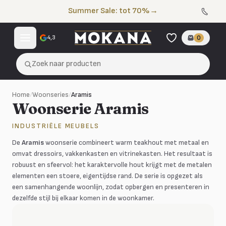
Naar de inhoud
Summer Sale: tot 70%
→
4,3
0
Zoek naar producten
Home
/
Woonseries
/
Aramis
Woonserie Aramis
INDUSTRIËLE MEUBELS
De
Aramis
woonserie combineert warm teakhout met metaal en
omvat dressoirs, vakkenkasten en vitrinekasten. Het resultaat is
robuust en sfeervol: het karaktervolle hout krijgt met de metalen
elementen een stoere, eigentijdse rand. De serie is opgezet als
een samenhangende woonlijn, zodat opbergen en presenteren in
dezelfde stijl bij elkaar komen in de woonkamer.