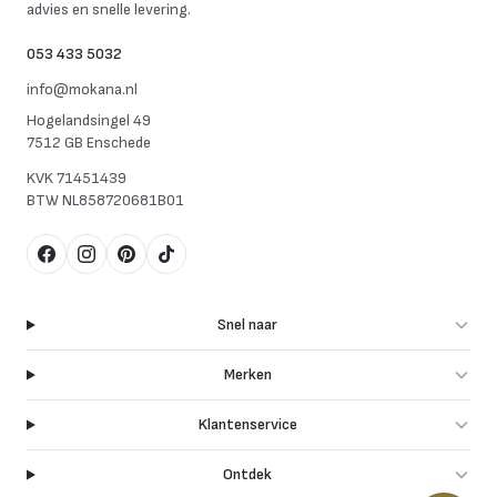
advies en snelle levering.
053 433 5032
info@mokana.nl
Hogelandsingel 49
7512 GB Enschede
KVK
71451439
BTW
NL858720681B01
Facebook
Instagram
Pinterest
TikTok
Snel naar
Merken
Klantenservice
Ontdek