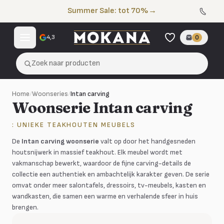
Naar de inhoud
Summer Sale: tot 70%
→
4,3
0
Zoek naar producten
Home
/
Woonseries
/
Intan carving
Woonserie Intan carving
: UNIEKE TEAKHOUTEN MEUBELS
De
Intan carving woonserie
valt op door het handgesneden
houtsnijwerk in massief teakhout. Elk meubel wordt met
vakmanschap bewerkt, waardoor de fijne carving-details de
collectie een authentiek en ambachtelijk karakter geven. De serie
omvat onder meer salontafels, dressoirs, tv-meubels, kasten en
wandkasten, die samen een warme en verhalende sfeer in huis
brengen.