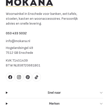
Mokana Meubelen
Woonwinkel in Enschede voor banken, eettafels,
stoelen, kasten en woonaccessoires. Persoonlijk
advies en snelle levering.
053 433 5032
info@mokana.nl
Hogelandsingel 49
7512 GB Enschede
KVK
71451439
BTW
NL858720681B01
Facebook
Instagram
Pinterest
TikTok
Snel naar
Merken