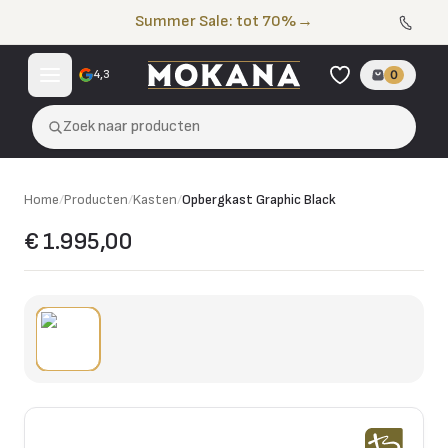
Naar de inhoud
Summer Sale: tot 70%
→
4,3
0
Zoek naar producten
Home
/
Producten
/
Kasten
/
Opbergkast Graphic Black
€ 1.995,00