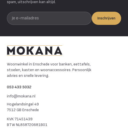
spam, uitschrijven kan altijd.
Je e-mailadres
Inschrijven
Mokana Meubelen
Woonwinkel in Enschede voor banken, eettafels,
stoelen, kasten en woonaccessoires. Persoonlijk
advies en snelle levering.
053 433 5032
info@mokana.nl
Hogelandsingel 49
7512 GB Enschede
KVK
71451439
BTW
NL858720681B01