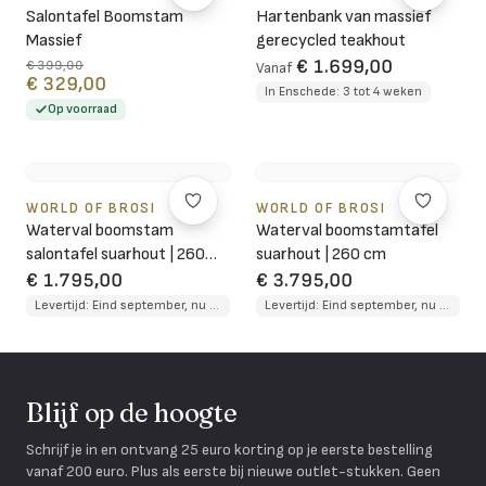
Salontafel Boomstam
Hartenbank van massief
Massief
gerecycled teakhout
€ 1.699,00
€ 399,00
Vanaf
€ 329,00
In Enschede: 3 tot 4 weken
Op voorraad
WORLD OF BROSI
WORLD OF BROSI
Waterval boomstam
Waterval boomstamtafel
salontafel suarhout | 260
suarhout | 260 cm
cm
€ 1.795,00
€ 3.795,00
Levertijd: Eind september, nu te reserveren
Levertijd: Eind september, nu te reserveren
Blijf op de hoogte
Schrijf je in en ontvang 25 euro korting op je eerste bestelling
vanaf 200 euro. Plus als eerste bij nieuwe outlet-stukken. Geen