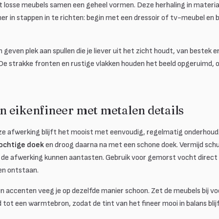
 losse meubels samen een geheel vormen. Deze herhaling in materia
r in stappen in te richten: begin met een dressoir of tv-meubel en b
 geven plek aan spullen die je liever uit het zicht houdt, van bestek 
e strakke fronten en rustige vlakken houden het beeld opgeruimd, oo
 eikenfineer met metalen details
jze afwerking blijft het mooist met eenvoudig, regelmatig onderhou
vochtige doek
en droog daarna na met een schone doek. Vermijd sch
ie de afwerking kunnen aantasten. Gebruik voor gemorst vocht direct
en ontstaan.
 accenten veeg je op dezelfde manier schoon. Zet de meubels bij voor
 tot een warmtebron, zodat de tint van het fineer mooi in balans blijf