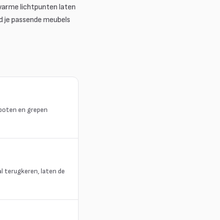
warme lichtpunten laten
nd je passende meubels
 poten en grepen
l terugkeren, laten de