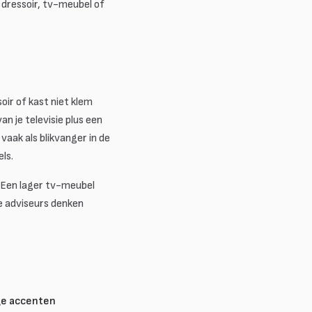
n dressoir, tv-meubel of
ir of kast niet klem
an je televisie plus een
vaak als blikvanger in de
ls.
. Een lager tv-meubel
ze adviseurs denken
ge accenten