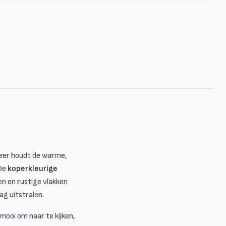
neer houdt de warme,
 De
koperkleurige
en en rustige vlakken
ag uitstralen.
mooi om naar te kijken,