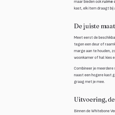
maar bieden ook
ruime 
kast, elk item draagt bij 
De juiste maa
Meet eerst de beschikba
tegen een deur of raamk
marge aan te houden, zo
woonkamer of hal: kies e
Combineer je meerdere st
naast een hogere kast ge
graag met je mee.
Uitvoering, d
Binnen de Whitebone Ver