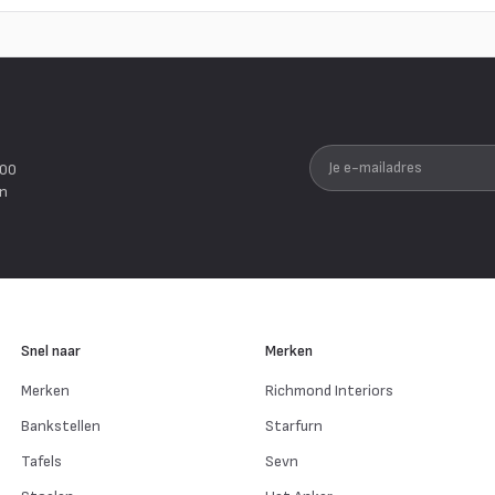
Je e-mailadres
200
en
Snel naar
Merken
Merken
Richmond Interiors
Bankstellen
Starfurn
Tafels
Sevn