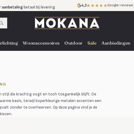
r aanbetaling
betaal bij levering
4,3
Google-reviews
mijnen
zonder rente
nst
door heel NL, BE en DE
rlichting
Woonaccessoires
Outdoor
Sale
Aanbiedingen
ING
tijl die krachtig oogt en toch toegankelijk blijft. De
warme basis, terwijl koperkleurige metalen accenten een
opvalt zonder te overheersen. Op deze pagina vind je de
kiezen.