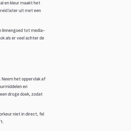
al en kleur maakt het
reid later uit met een
en linnengoed tot media-
k als er veel achter de
d. Neem het oppervlak af
uurmiddelen en
 een droge doek, zodat
keur niet in direct, fel
t.