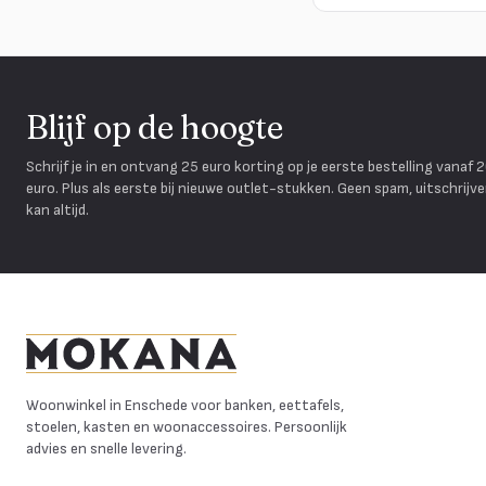
Blijf op de hoogte
Schrijf je in en ontvang 25 euro korting op je eerste bestelling vanaf 
euro. Plus als eerste bij nieuwe outlet-stukken. Geen spam, uitschrijv
kan altijd.
Mokana Meubelen
Woonwinkel in Enschede voor banken, eettafels,
stoelen, kasten en woonaccessoires. Persoonlijk
advies en snelle levering.