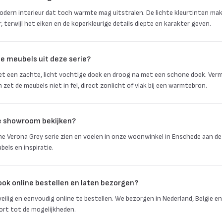
modern interieur dat toch warmte mag uitstralen. De lichte kleurtinten ma
r, terwijl het eiken en de koperkleurige details diepte en karakter geven.
e meubels uit deze serie?
t een zachte, licht vochtige doek en droog na met een schone doek. Verm
 zet de meubels niet in fel, direct zonlicht of vlak bij een warmtebron.
 de showroom bekijken?
one Verona Grey serie zien en voelen in onze woonwinkel in Enschede aan de
els en inspiratie.
ook online bestellen en laten bezorgen?
 veilig en eenvoudig online te bestellen. We bezorgen in Nederland, België e
ort tot de mogelijkheden.