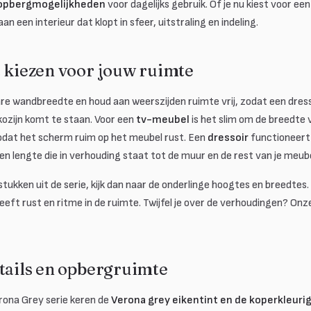
opbergmogelijkheden
voor dagelijks gebruik. Of je nu kiest voor ee
aan een interieur dat klopt in sfeer, uitstraling en indeling.
t kiezen voor jouw ruimte
re wandbreedte en houd aan weerszijden ruimte vrij, zodat een dresso
ozijn komt te staan. Voor een
tv-meubel
is het slim om de breedte v
dat het scherm ruim op het meubel rust. Een
dressoir
functioneert 
en lengte die in verhouding staat tot de muur en de rest van je meube
ukken uit de serie, kijk dan naar de onderlinge hoogtes en breedtes
eft rust en ritme in de ruimte. Twijfel je over de verhoudingen? On
etails en opbergruimte
ona Grey serie keren de
Verona grey eikentint en de koperkleuri