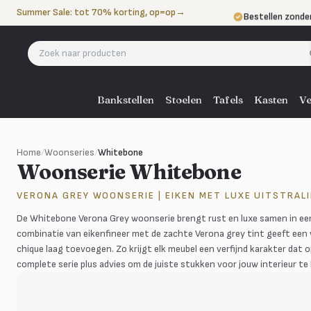
Naar de inhoud
Summer Sale: tot 70% korting, op=op
→
Bestellen zonde
Betalen in 3 ter
Eigen bezorgdie
Bankstellen
Stoelen
Tafels
Kasten
Ve
Home
/
Woonseries
/
Whitebone
Woonserie Whitebone
VERONA GREY WOONSERIE | EIKEN MET LUXE UITSTRAL
De Whitebone Verona Grey woonserie brengt rust en luxe samen in een s
combinatie van eikenfineer met de zachte Verona grey tint geeft een 
chique laag toevoegen. Zo krijgt elk meubel een verfijnd karakter dat 
complete serie plus advies om de juiste stukken voor jouw interieur te 