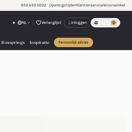
053 433 5032
Openingstijden
Klantenservice
Woonwinkel
NL
Verlanglijst
Inloggen
€ 0,00
0
Boxsprings
Inspiratie
Persoonlijk advies