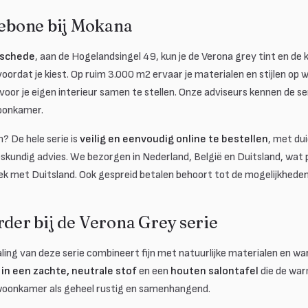
bone bij Mokana
schede
, aan de Hogelandsingel 49, kun je de Verona grey tint en de k
voordat je kiest. Op ruim 3.000 m2 ervaar je materialen en stijlen op
voor je eigen interieur samen te stellen. Onze adviseurs kennen de se
woonkamer.
n? De hele serie is
veilig en eenvoudig online te bestellen
, met dui
kundig advies. We bezorgen in Nederland, België en Duitsland, wat pr
k met Duitsland. Ook gespreid betalen behoort tot de mogelijkheden
rder bij de Verona Grey serie
raling van deze serie combineert fijn met natuurlijke materialen en w
 in een zachte, neutrale stof
en een
houten salontafel
die de war
e woonkamer als geheel rustig en samenhangend.