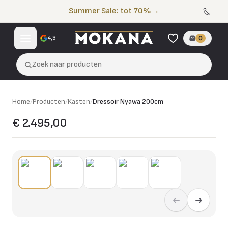
Naar de inhoud
Summer Sale: tot 70%
→
4,3
0
Zoek naar producten
Home
/
Producten
/
Kasten
/
Dressoir Nyawa 200cm
€ 2.495,00