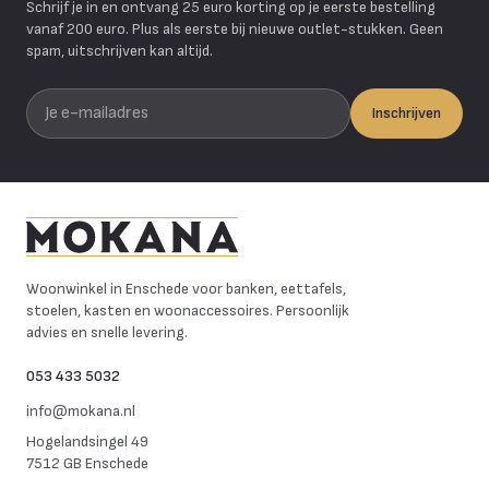
Schrijf je in en ontvang 25 euro korting op je eerste bestelling
vanaf 200 euro. Plus als eerste bij nieuwe outlet-stukken. Geen
spam, uitschrijven kan altijd.
Je e-mailadres
Inschrijven
Mokana Meubelen
Woonwinkel in Enschede voor banken, eettafels,
stoelen, kasten en woonaccessoires. Persoonlijk
advies en snelle levering.
053 433 5032
info@mokana.nl
Hogelandsingel 49
7512 GB Enschede