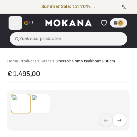
Naar de inhoud
Summer Sale: tot 70%
→
4,3
0
Zoek naar producten
Home
/
Producten
/
Kasten
/
Dressoir Somo teakhout 200cm
€ 1.495,00