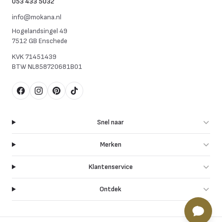
053 433 5032
info@mokana.nl
Hogelandsingel 49
7512 GB Enschede
KVK
71451439
BTW
NL858720681B01
Facebook
Instagram
Pinterest
TikTok
Snel naar
Merken
Klantenservice
Ontdek