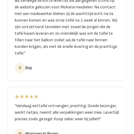
wij vanwege de korte levertijd die aangegeven stond op
de website gekozen voor Mokana meubelen. Na contact
met een medewerker bleken zij de wachttijd echt na te
kunnen komen en was onze tafel na 1 week al binnen. Wij
zijn ontzettend tevreden met zowel de jongen die de
tafel kwam leveren en zo vriendelijk was om de tafel te
tillen naar het balkon zodat wij de tafel naar binnen
konden krijgen, als met de snelle levering én de prachtige
tafel.
”
B
Bsp
“
Vandaag eettafel ontvangen, prachtig. Goede bezorger,
werkt netjes, neemt alle verpakkingen weer mee. Levertijd
precies zoals gezegd. Koop zeker weer bij jullie!!!
”
M
Montserrat Bruins