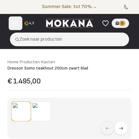
Naar de inhoud
Summer Sale: tot 70%
→
4,3
0
Zoek naar producten
Home
/
Producten
/
Kasten
/
Dressoir Somo teakhout 200cm zwart blad
€ 1.495,00