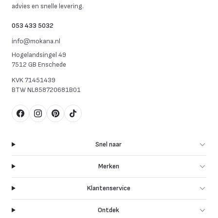
advies en snelle levering.
053 433 5032
info@mokana.nl
Hogelandsingel 49
7512 GB Enschede
KVK
71451439
BTW
NL858720681B01
Facebook
Instagram
Pinterest
TikTok
Snel naar
Merken
Klantenservice
Ontdek