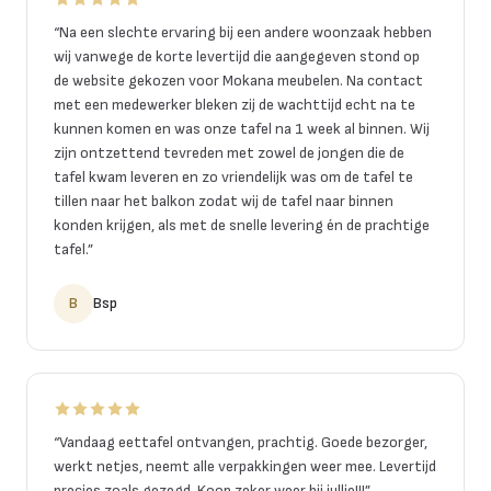
“
Na een slechte ervaring bij een andere woonzaak hebben
wij vanwege de korte levertijd die aangegeven stond op
de website gekozen voor Mokana meubelen. Na contact
met een medewerker bleken zij de wachttijd echt na te
kunnen komen en was onze tafel na 1 week al binnen. Wij
zijn ontzettend tevreden met zowel de jongen die de
tafel kwam leveren en zo vriendelijk was om de tafel te
tillen naar het balkon zodat wij de tafel naar binnen
konden krijgen, als met de snelle levering én de prachtige
tafel.
”
B
Bsp
“
Vandaag eettafel ontvangen, prachtig. Goede bezorger,
werkt netjes, neemt alle verpakkingen weer mee. Levertijd
precies zoals gezegd. Koop zeker weer bij jullie!!!
”