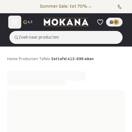
Naar de inhoud
Summer Sale: tot 70%
→
4,3
0
Zoek naar producten
Eettafel 413-696 eiken
Home
/
Producten
/
Tafels
/
Eettafel 413-696 eiken