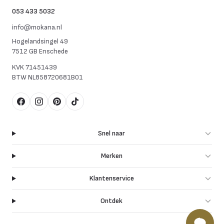
053 433 5032
info@mokana.nl
Hogelandsingel 49
7512 GB Enschede
KVK
71451439
BTW
NL858720681B01
Facebook
Instagram
Pinterest
TikTok
Snel naar
Merken
Klantenservice
Ontdek