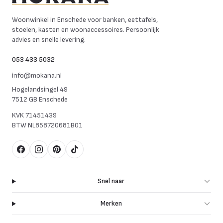
Mokana Meubelen
Woonwinkel in Enschede voor banken, eettafels,
stoelen, kasten en woonaccessoires. Persoonlijk
advies en snelle levering.
053 433 5032
info@mokana.nl
Hogelandsingel 49
7512 GB Enschede
KVK
71451439
BTW
NL858720681B01
Facebook
Instagram
Pinterest
TikTok
Snel naar
Merken