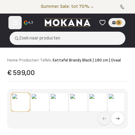
Naar de inhoud
Summer Sale: tot 70%
→
4,3
0
Zoek naar producten
Home
/
Producten
/
Tafels
/
Eettafel Brandy Black | 180 cm | Ovaal
€ 599,00