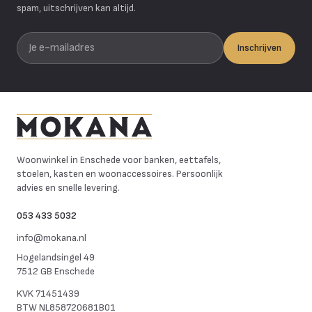
spam, uitschrijven kan altijd.
Je e-mailadres
Inschrijven
Mokana Meubelen
Woonwinkel in Enschede voor banken, eettafels,
stoelen, kasten en woonaccessoires. Persoonlijk
advies en snelle levering.
053 433 5032
info@mokana.nl
Hogelandsingel 49
7512 GB Enschede
KVK
71451439
BTW
NL858720681B01