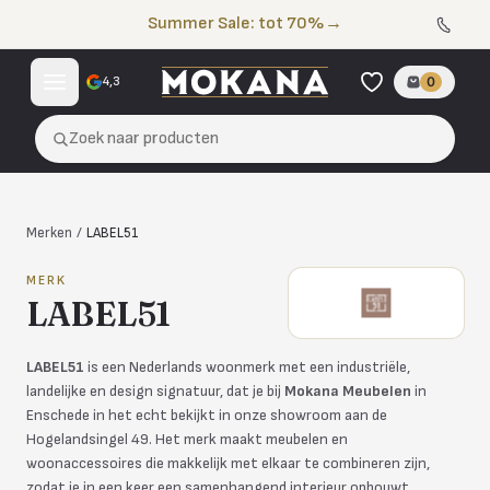
Naar de inhoud
Summer Sale: tot 70%
→
4,3
0
Zoek naar producten
Merken
/
LABEL51
MERK
LABEL51
LABEL51
is een Nederlands woonmerk met een industriële,
landelijke en design signatuur, dat je bij
Mokana Meubelen
in
Enschede in het echt bekijkt in onze showroom aan de
Hogelandsingel 49. Het merk maakt meubelen en
woonaccessoires die makkelijk met elkaar te combineren zijn,
zodat je in een keer een samenhangend interieur opbouwt.