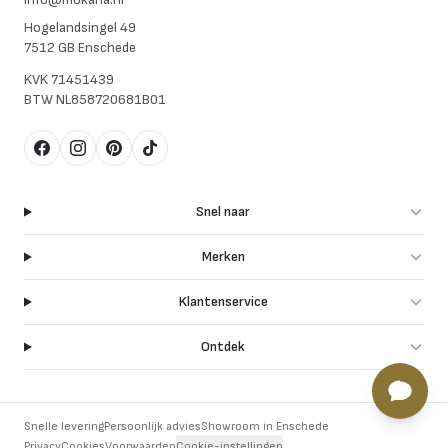
Hogelandsingel 49
7512 GB Enschede
KVK
71451439
BTW
NL858720681B01
Facebook
Instagram
Pinterest
TikTok
Snel naar
Merken
Klantenservice
Ontdek
Snelle levering
Persoonlijk advies
Showroom in Enschede
Privacy
Cookies
Voorwaarden
Cookie-instellingen