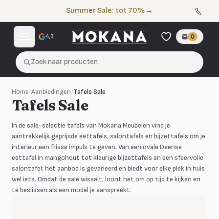
Naar de inhoud
Summer Sale: tot 70%
→
4,3
0
Zoek naar producten
Home
/
Aanbiedingen
/
Tafels Sale
Tafels Sale
In de sale-selectie tafels van Mokana Meubelen vind je
aantrekkelijk geprijsde eettafels, salontafels en bijzettafels om je
interieur een frisse impuls te geven. Van een ovale Deense
eettafel in mangohout tot kleurige bijzettafels en een sfeervolle
salontafel: het aanbod is gevarieerd en biedt voor elke plek in huis
wel iets. Omdat de sale wisselt, loont het om op tijd te kijken en
te beslissen als een model je aanspreekt.