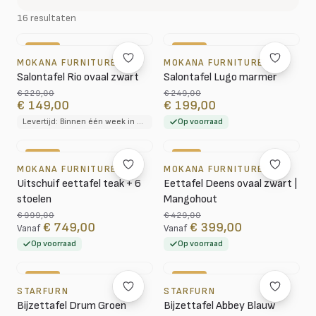
16 resultaten
-35%
-20%
MOKANA FURNITURE
MOKANA FURNITURE
Salontafel Rio ovaal zwart
Salontafel Lugo marmer
€ 229,00
€ 249,00
€ 149,00
€ 199,00
Levertijd: Binnen één week in huis
Op voorraad
-25%
-7%
MOKANA FURNITURE
MOKANA FURNITURE
Uitschuif eettafel teak + 6
Eettafel Deens ovaal zwart |
stoelen
Mangohout
€ 999,00
€ 429,00
€ 749,00
€ 399,00
Vanaf
Vanaf
Op voorraad
Op voorraad
-59%
-59%
STARFURN
STARFURN
Bijzettafel Drum Groen
Bijzettafel Abbey Blauw