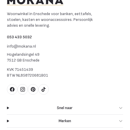
Mokana Meubelen
Woonwinkel in Enschede voor banken, eettafels,
stoelen, kasten en woonaccessoires. Persoonlijk
advies en snelle levering.
053 433 5032
info@mokana.nl
Hogelandsingel 49
7512 GB Enschede
KVK
71451439
BTW
NL858720681B01
Facebook
Instagram
Pinterest
TikTok
Snel naar
Merken