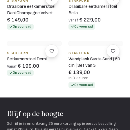
STARFURN
STARFURN
Draaibare eetkamerstoel
Draaibare eetkamerstoel
Dani Champagne Velvet
Bella
€ 149,00
€ 229,00
Vanaf
Op voorraad
Op voorraad
STARFURN
STARFURN
Eetkamerstoel Demi
Wandplank Gusta Sand | 60
cm | Set van 3
€ 199,00
Vanaf
€ 139,00
Op voorraad
In 3 kleuren
Op voorraad
Blijf op de hoogte
Schrijf je in en ontvang 25 euro korting op je eerste bestelling
vanaf 200 euro. Plus als eerste bij nieuwe outlet-stukken. Geen