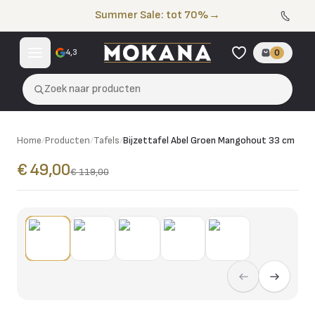
Naar de inhoud
Summer Sale: tot 70%
→
4,3
0
Zoek naar producten
Home
/
Producten
/
Tafels
/
Bijzettafel Abel Groen Mangohout 33 cm
€ 49,00
€ 119,00